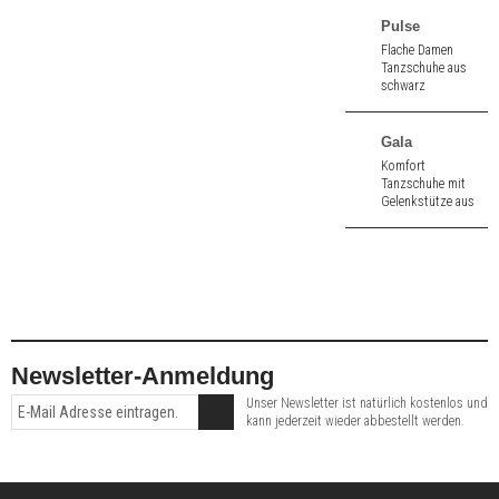
schwarzem Nappa.
1,5 cm hoher
Pulse
Absatz.
Flache Damen
Tanzschuhe aus
schwarz
Leder/Neopren.
Ohne Absatz.
Gala
Komfort
Tanzschuhe mit
Gelenkstütze aus
schwarz Velours.
3,4 cm hoher
Absatz.
Newsletter-Anmeldung
Unser Newsletter ist natürlich kostenlos und
kann jederzeit wieder abbestellt werden.