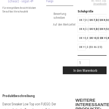
Fuego
inkl. MwSt. zzgl.
Versandkosten
Für eine größere Ansicht klicken
Schuhgröße
Sie auf das Vorschaubild
Bewertung
schreiben
UK 7,0 (EU 40 2/3)
UK 7,5 (EU 41 1/
UK 8,0 
UK 8,5 (EU 42 2/3)
UK 9,0 (EU 43 1/
UK 9,5 
UK 10,0 (EU 44 2/3)
UK 10,5 (EU 45 1
UK 11,0
UK 11,5 (EU 46 2/3)
In den Warenkorb
Produktbeschreibung
WEITERE
Dance Sneaker Low Top von FUEGO. Der
INTERESSANT