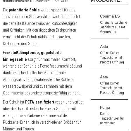
PRODUKTE:
minimalistische Tanzskenaer in Schwarz.
Die
patentierte Sohle
wurde speziell für das
Cosima LS
Tanzen und den Straßenstil entwickelt und bietet
Offene Tanzschuhe
die perfekte Balance zwischen Rutschfestigkeit
Sandalette aus rot
und Griffigkeit. Mit den doppelten Drehpunkten
Velours und
ermöglicht der Schuh nahtlose Pirouetten,
schwarz
bedrucktem
Drehungen und Spins.
Velours. 7,0 cm
Asta
hoher schmaler
Eine
stoßdämpfende, gepolsterte
Offene Damen
Absatz. Mit
Tanzschuhe mit
Einlegesohle
sorgt für maximalen Komfort,
Ledersohle.
Peeptoe Öffnung
während der Schuh die Ferse fest umschließt und
aus changierendem
bedrucktem
dank seitlicher Luftlöcher eine optimale
Velours. 6,5 cm
Asta
Atmungsaktivität gewährleistet. Die Sohle ist
hoher Absatz.
Offene Damen
wasserabweisend und zusammen mit dem
Tanzschuhe mit
Obermaterial besonders strapazierfähig vernäht.
Peeptoe Öffnung
aus schwarz
Der Schuh ist
PETA-zertifiziert
vegan und verfügt
Nappa. 8,0 cm
hoher Absatz.
Fenja
über die charakteristische Fuego-Signatur mit
Komfort
einer gunmetal-farbenen Flamme auf der
Tanzschnürer für
Rückseite. Erhältlich in verschiedenen Größen für
Damen mit
Gelenkstütze aus
Männer und Frauen.