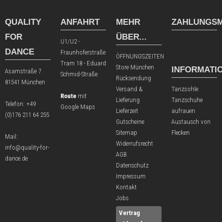
QUALITY
ANFAHRT
MEHR
ZAHLUNGSM
FOR
ÜBER...
U1/U2 -
DANCE
Fraunhoferstraße
ÖFFNUNGSZEITEN
Tram 18 - Eduard
Store München
INFORMATI
Asamstraße 7
Schmid-Straße
Rücksendung
81541 München
Versand &
Tanzsohle
Route
mit
Lieferung
Tanzschuhe
Telefon:
+49
Google Maps
Lieferzeit
aufrauen
(0)176 211 64 255
Gutscheine
Austausch von
Sitemap
Flecken
Mail:
Widerrufsrecht
info@quality-for-
AGB
dance.de
Datenschutz
Impressum
Kontakt
Jobs
Vertrag