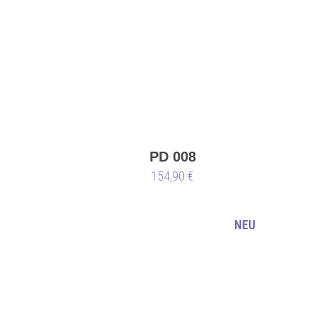
PD 008
154,90 €
NEU