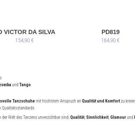
D VICTOR DA SILVA
PD819
154,90 €
164,90 €
e.
zomba
und
Tango
.
hsvolle Tanzschuhe
mit höchstem Anspruch an
Qualität und Komfort
zu kreie
n Qualitätsstandards.
in der Welt des Tanzens unverzichtbar sind:
Qualität
,
Sinnlichkeit
,
Glamour
und