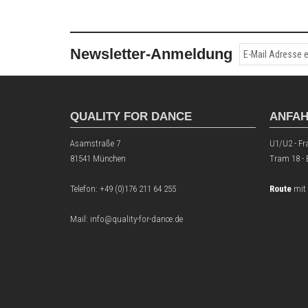
Newsletter-Anmeldung
QUALITY FOR DANCE
ANFA
Asamstraße 7
U1/U2 - Fr
81541 München
Tram 18 -
Telefon:
+49 (0)176 211 64 255
Route
mit
Mail: info@quality-for-dance.de