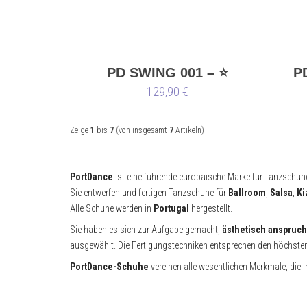
PD SWING 001 – ⭐
P
Limited Edition ⭐
129,90 €
Zeige
1
bis
7
(von insgesamt
7
Artikeln)
PortDance
ist eine führende europäische Marke für Tanzschuh
Sie entwerfen und fertigen Tanzschuhe für
Ballroom
,
Salsa
,
Ki
Alle Schuhe werden in
Portugal
hergestellt.
Sie haben es sich zur Aufgabe gemacht,
ästhetisch anspruc
ausgewählt. Die Fertigungstechniken entsprechen den höchste
PortDance-Schuhe
vereinen alle wesentlichen Merkmale, die 