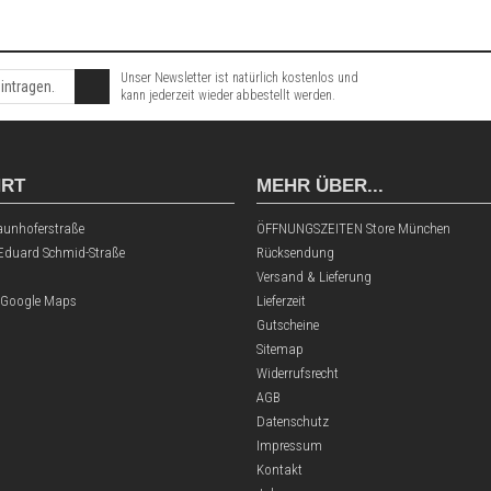
Unser Newsletter ist natürlich kostenlos und
kann jederzeit wieder abbestellt werden.
HRT
MEHR ÜBER...
aunhoferstraße
ÖFFNUNGSZEITEN Store München
 Eduard Schmid-Straße
Rücksendung
Versand & Lieferung
 Google Maps
Lieferzeit
Gutscheine
Sitemap
Widerrufsrecht
AGB
Datenschutz
Impressum
Kontakt