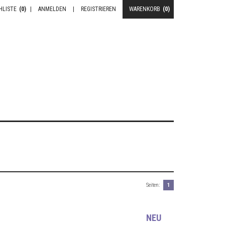
HLISTE
(0)
|
ANMELDEN
|
REGISTRIEREN
WARENKORB
(0)
Seiten:
1
NEU