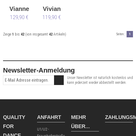
Vianne
Vivian
129,90 €
119,90 €
Zeige
1
bis
42
(von insgesamt
42
Artikeln)
Seiten:
1
Newsletter-Anmeldung
Unser Newsletter ist natürlich kostenlos und
kann jederzeit wieder abbestellt werden.
QUALITY
ANFAHRT
MEHR
ZAHLUNGSM
FOR
ÜBER...
U1/U2 -
DANCE
Fraunhoferstraße