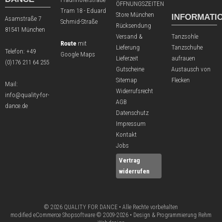
ÖFFNUNGSZEITEN
Tram 18 - Eduard
Store München
INFORMATI
Asamstraße 7
Schmid-Straße
Rücksendung
81541 München
Versand &
Tanzsohle
Route
mit
Lieferung
Tanzschuhe
Telefon:
+49
Google Maps
Lieferzeit
aufrauen
(0)176 211 64 255
Gutscheine
Austausch von
Sitemap
Flecken
Mail:
Widerrufsrecht
info@quality-for-
AGB
dance.de
Datenschutz
Impressum
Kontakt
Jobs
Vertrag
widerrufen
© 2026 QUALITY FOR DANCE • Alle Rechte vorbehalten
modified eCommerce Shopsoftware © 2009-2026 • Design & Programmierung Rehm