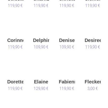
119,90 €
119,90 €
119,90 €
119,90 €
Corinne
Delphine
Denise
Desiree
119,90 €
109,90 €
109,90 €
119,90 €
Dorette
Elaine
Fabienne
Flecken
119,90 €
129,90 €
119,90 €
Anna
3,00 €
Kern