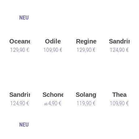
NEU
Oceane
Odile
Regine
Sandrine
129,90 €
109,90 €
129,90 €
124,90 €
Sandrine
Schoner
Solange
Thea
124,90 €
Anna
4,90 €
119,90 €
109,90 €
ab
Kern
NEU