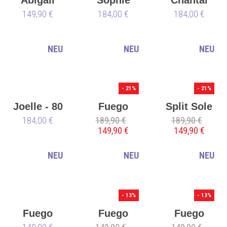
149,90 €
DUS - 80
184,00 €
DUS - 85
184,00 €
mm - EU
mm - EU
38 (S)
38 (S)
NEU
NEU
NEU
- 21%
- 21%
Joelle - 80
Fuego
Split Sole
mm - EU
184,00 €
Low-Top
189,90 €
189,90 €
Derek
149,90 €
149,90 €
38 (S)
Derek
Hough
Hough -
NEU
NEU
NEU
vegan 🌱
- 13%
- 13%
Fuego
Fuego
Fuego