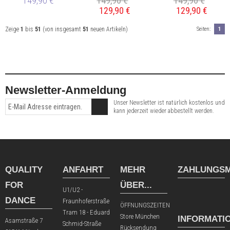
Low-Top
149,90 €
Low-Top
149,90 €
Low-Top
149,90 €
129,90 €
129,90 €
schwarz -
grün -
blau -
vegan 🌱
vegan 🌱
vegan 🌱
Zeige
1
bis
51
(von insgesamt
51
neuen Artikeln)
Seiten:
1
Newsletter-Anmeldung
Unser Newsletter ist natürlich kostenlos und
kann jederzeit wieder abbestellt werden.
QUALITY
ANFAHRT
MEHR
ZAHLUNGSM
FOR
ÜBER...
U1/U2 -
DANCE
Fraunhoferstraße
ÖFFNUNGSZEITEN
Tram 18 - Eduard
Store München
INFORMATI
Asamstraße 7
Schmid-Straße
Rücksendung