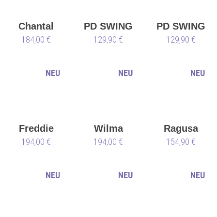
Chantal
PD SWING
PD SWING
DUS - 85
184,00 €
001 – ⭐
129,90 €
001 – ⭐
129,90 €
mm - EU
Limited
Limited
36 (S)
Edition ⭐
Edition ⭐
NEU
NEU
NEU
Freddie
Wilma
Ragusa
194,00 €
194,00 €
154,90 €
NEU
NEU
NEU