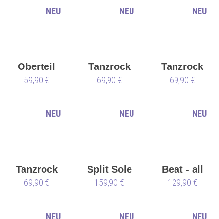
NEU
NEU
NEU
Oberteil
Tanzrock
Tanzrock
Hadid
59,90 €
69,90 €
Fazid
69,90 €
Fazid
NEU
NEU
NEU
Tanzrock
Split Sole
Beat - all
Honora
69,90 €
159,90 €
latte
129,90 €
white
NEU
NEU
NEU