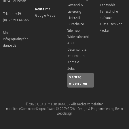
81541 München
Versand &
Tanzsohle
Route
mit
Lieferung
Tanzschuhe
Telefon:
+49
Google Maps
Lieferzeit
aufrauen
(0)176 211 64 255
Gutscheine
Austausch von
Sitemap
Flecken
Mail:
Widerrufsrecht
info@quality-for-
AGB
dance.de
Datenschutz
Impressum
Kontakt
Jobs
Vertrag
widerrufen
© 2026 QUALITY FOR DANCE • Alle Rechte vorbehalten
modified eCommerce Shopsoftware © 2009-2026 • Design & Programmierung Rehm
Webdesign