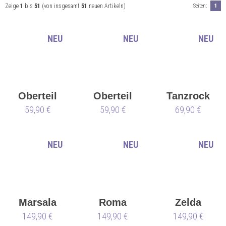
Zeige
1
bis
51
(von insgesamt
51
neuen Artikeln)
Seiten:
1
NEU
NEU
NEU
Oberteil
Oberteil
Tanzrock
Hadid
59,90 €
Hadid
59,90 €
Honora
69,90 €
NEU
NEU
NEU
Marsala
Roma
Zelda
149,90 €
149,90 €
149,90 €