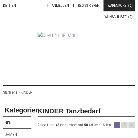
DE
|
EN
|
ANMELDEN
|
REGISTRIEREN
WARENKORB
(0)
WUNSCHLISTE
(0)
Startseite
»
KINDER
Kategorien
KINDER Tanzbedarf
NEU
Zeige
1
bis
48
(von insgesamt
58
Artikeln)
Seiten:
1
2
»
DAMEN