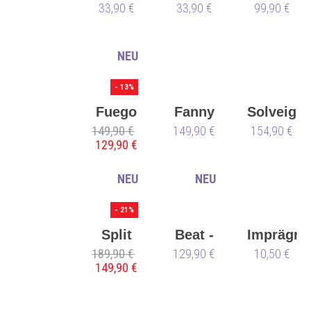
33,90 €
113
33,90 €
113
99,90 €
schwarz
nude
NEU
- 13%
Fuego
Fanny
Solveig
149,90 €
Low-
149,90 €
154,90 €
129,90 €
Top
grün -
NEU
NEU
vegan
🌱
- 21%
Split
Beat -
Imprägni
189,90 €
Sole
129,90 €
all
Watersto
10,50 €
149,90 €
Derek
white
Hough