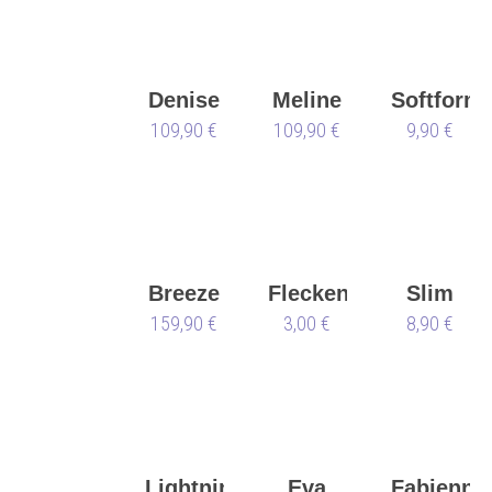
Denise
Meline
Softform
109,90 €
109,90 €
9,90 €
Breeze
Flecken
Slim
159,90 €
Nueva
3,00 €
8,90 €
Fit
Epoca
Converte
Lightning
Eva
Fabienne