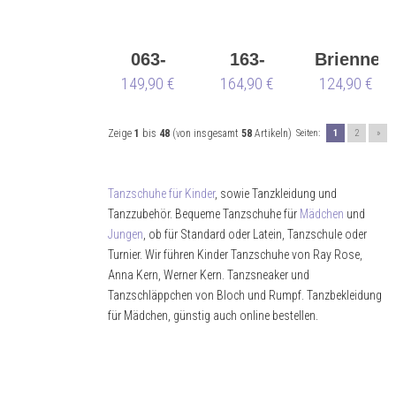
063-
163-
Brienne
149,90 €
029-
164,90 €
224-
124,90 €
070
592
Zeige
1
bis
48
(von insgesamt
58
Artikeln)
Seiten:
1
2
»
Tanzschuhe für Kinder
, sowie Tanzkleidung und
Tanzzubehör. Bequeme Tanzschuhe für
Mädchen
und
Jungen
, ob für Standard oder Latein, Tanzschule oder
Turnier. Wir führen Kinder Tanzschuhe von Ray Rose,
Anna Kern, Werner Kern. Tanzsneaker und
Tanzschläppchen von Bloch und Rumpf. Tanzbekleidung
für Mädchen, günstig auch online bestellen.