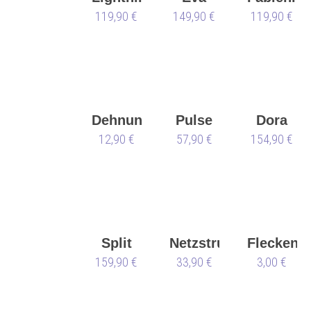
119,90 €
149,90 €
119,90 €
Dehnungsschaum
Pulse
Dora
12,90 €
57,90 €
schmal
154,90 €
Split
Netzstrumpfhose
Flecken
159,90 €
Sole
33,90 €
113
Anna
3,00 €
black
toast
Kern