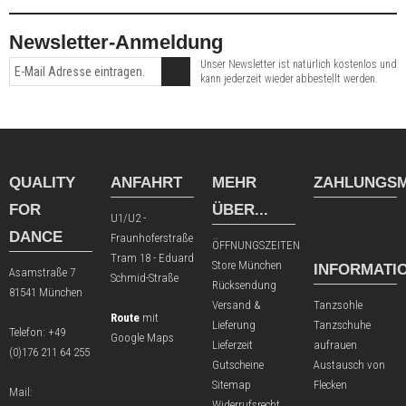
Newsletter-Anmeldung
Unser Newsletter ist natürlich kostenlos und
kann jederzeit wieder abbestellt werden.
QUALITY
ANFAHRT
MEHR
ZAHLUNGSM
FOR
ÜBER...
U1/U2 -
DANCE
Fraunhoferstraße
ÖFFNUNGSZEITEN
Tram 18 - Eduard
Store München
INFORMATI
Asamstraße 7
Schmid-Straße
Rücksendung
81541 München
Versand &
Tanzsohle
Route
mit
Lieferung
Tanzschuhe
Telefon:
+49
Google Maps
Lieferzeit
aufrauen
(0)176 211 64 255
Gutscheine
Austausch von
Sitemap
Flecken
Mail:
Widerrufsrecht