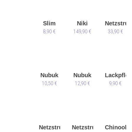
Slim
Niki
Netzstru
8,90 €
Fit
schmal
149,90 €
33,90 €
113
Converter
light
toast
Nubuk
Nubuk
Lackpfle
10,50 €
&
12,90 €
Box
9,90 €
Velours
Netzstrumpfhose
Netzstrumpfhose
Chinook