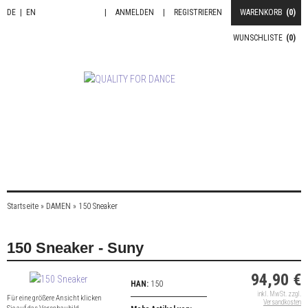
DE
|
EN
|
ANMELDEN
|
REGISTRIEREN
WARENKORB
(0)
WUNSCHLISTE
(0)
Startseite
»
DAMEN
»
150 Sneaker
150 Sneaker - Suny
94,90 €
HAN:
150
inkl. MwSt. zzgl.
Für eine größere Ansicht klicken
Versandkosten