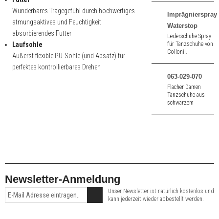
Zehenöffnung aus
Wunderbares Tragegefühl durch hochwertiges
silber Nappa. 5,5
Imprägnierspray
cm hoher Absatz.
atmungsaktives und Feuchtigkeit
Waterstop
absorbierendes Futter
Lederschuhe Spray
Laufsohle
für Tanzschuhe von
Collonil.
Äußerst flexible PU-Sohle (und Absatz) für
perfektes kontrollierbares Drehen
063-029-070
Flacher Damen
Tanzschuhe aus
schwarzem
Nappaleder und
Velour mit einem
2,8 cm Absatz.
Newsletter-Anmeldung
Unser Newsletter ist natürlich kostenlos und
kann jederzeit wieder abbestellt werden.