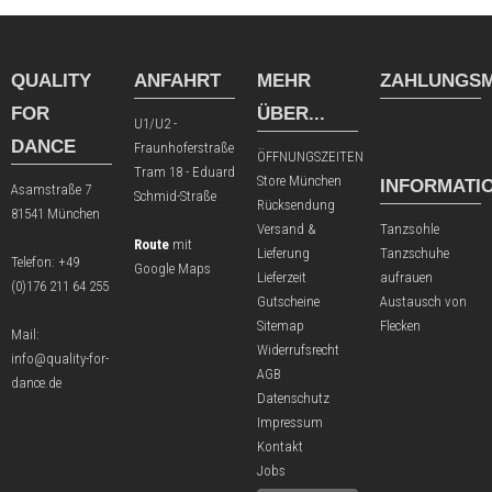
QUALITY
ANFAHRT
MEHR
ZAHLUNGSM
FOR
ÜBER...
U1/U2 -
DANCE
Fraunhoferstraße
ÖFFNUNGSZEITEN
Tram 18 - Eduard
Store München
INFORMATI
Asamstraße 7
Schmid-Straße
Rücksendung
81541 München
Versand &
Tanzsohle
Route
mit
Lieferung
Tanzschuhe
Telefon:
+49
Google Maps
Lieferzeit
aufrauen
(0)176 211 64 255
Gutscheine
Austausch von
Sitemap
Flecken
Mail:
Widerrufsrecht
info@quality-for-
AGB
dance.de
Datenschutz
Impressum
Kontakt
Jobs