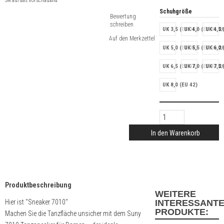
Sie auf das Vorschaubild
Schuhgröße
Bewertung
schreiben
UK 3,5 (EU 36)
UK 4,0 (EU 36 2/
UK 4,5 
UK 5,0 (EU 38)
UK 5,5 (EU 38 2/
UK 6,0 
UK 6,5 (EU 40)
UK 7,0 (EU 40 2/
UK 7,5 
UK 8,0 (EU 42)
In den Warenkorb
Produktbeschreibung
WEITERE
Hier ist "Sneaker 7010"
INTERESSANT
PRODUKTE:
Machen Sie die Tanzfläche unsicher mit dem Suny