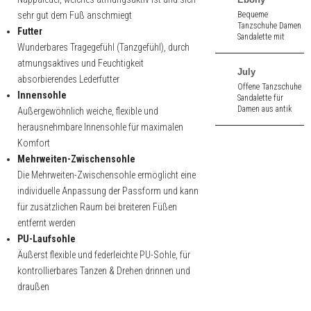
sehr gut dem Fuß anschmiegt
Bequeme
Tanzschuhe Damen
Futter
Sandalette mit
Wunderbares Tragegefühl (Tanzgefühl), durch
kleiner
Zehenöffnung aus
atmungsaktives und Feuchtigkeit
blau Glanzvelour.
July
absorbierendes Lederfutter
5,0 cm hoher
Offene Tanzschuhe
Absatz.
Innensohle
Sandalette für
Damen aus antik
Außergewöhnlich weiche, flexible und
Nappa. 6,5 cm
herausnehmbare Innensohle für maximalen
hoher Absatz.
Komfort
Mehrweiten-Zwischensohle
Die Mehrweiten-Zwischensohle ermöglicht eine
individuelle Anpassung der Passform und kann
für zusätzlichen Raum bei breiteren Füßen
entfernt werden
PU-Laufsohle
Äußerst flexible und federleichte PU-Sohle, für
kontrollierbares Tanzen & Drehen drinnen und
draußen