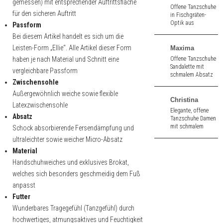
gemessen) mit entsprechender Auftrittsfläche
Nappa antik. 5,5
Offene Tanzschuhe
cm hoher Absatz.
für den sicheren Auftritt
in Fischgräten-
Optik aus
Passform
silberfarbenem
Bei diesem Artikel handelt es sich um die
Nappaleder. 7,0 cm
hoher Absatz.
Leisten-Form „Ellie“. Alle Artikel dieser Form
Maxima
haben je nach Material und Schnitt eine
Offene Tanzschuhe
Sandalette mit
vergleichbare Passform
schmalem Absatz
Zwischensohle
aus
blauem Velours. 7,0
Außergewöhnlich weiche sowie flexible
cm hoher Absatz.
Christina
Latexzwischensohle
Elegante, offene
Absatz
Tanzschuhe Damen
mit schmalem
Schock absorbierende Fersendämpfung und
Absatz aus
ultraleichter sowie weicher Micro-Absatz
schwarz Velours.
Material
7,0 cm hoher
Absatz.
Handschuhweiches und exklusives Brokat,
welches sich besonders geschmeidig dem Fuß
anpasst
Futter
Wunderbares Tragegefühl (Tanzgefühl) durch
hochwertiges, atmungsaktives und Feuchtigkeit