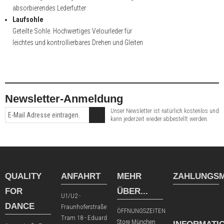
absorbierendes Lederfutter
Laufsohle
Geteilte Sohle. Hochwertiges Velourleder für
leichtes und kontrollierbares Drehen und Gleiten
Newsletter-Anmeldung
Unser Newsletter ist natürlich kostenlos und
kann jederzeit wieder abbestellt werden.
QUALITY
ANFAHRT
MEHR
ZAHLUNGSM
FOR
ÜBER...
U1/U2 -
DANCE
Fraunhoferstraße
ÖFFNUNGSZEITEN
Tram 18 - Eduard
Store München