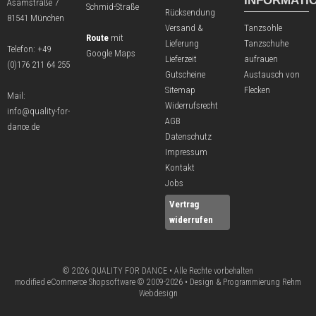
INFORMATI
Asamstraße 7
Schmid-Straße
Rücksendung
81541 München
Versand &
Tanzsohle
Route
mit
Lieferung
Tanzschuhe
Telefon:
+49
Google Maps
Lieferzeit
aufrauen
(0)176 211 64 255
Gutscheine
Austausch von
Sitemap
Flecken
Mail:
Widerrufsrecht
info@quality-for-
AGB
dance.de
Datenschutz
Impressum
Kontakt
Jobs
Vertrag
widerrufen
© 2026 QUALITY FOR DANCE • Alle Rechte vorbehalten
modified eCommerce Shopsoftware © 2009-2026 • Design & Programmierung Rehm
Webdesign