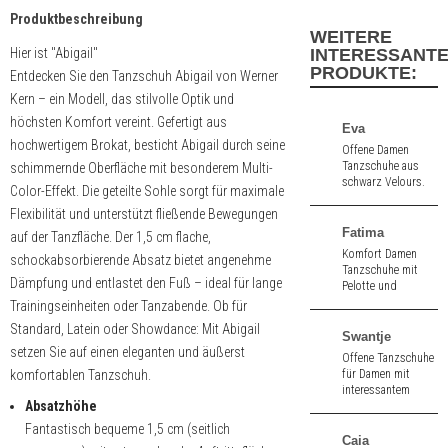
Produktbeschreibung
WEITERE
Hier ist "Abigail"
INTERESSANT
PRODUKTE:
Entdecken Sie den Tanzschuh Abigail von Werner
Kern – ein Modell, das stilvolle Optik und
höchsten Komfort vereint. Gefertigt aus
Eva
hochwertigem Brokat, besticht Abigail durch seine
Offene Damen
Tanzschuhe aus
schimmernde Oberfläche mit besonderem Multi-
schwarz Velours.
Color-Effekt. Die geteilte Sohle sorgt für maximale
5,5 cm hoher
Flexibilität und unterstützt fließende Bewegungen
Absatz.
Fatima
auf der Tanzfläche. Der 1,5 cm flache,
Komfort Damen
schockabsorbierende Absatz bietet angenehme
Tanzschuhe mit
Dämpfung und entlastet den Fuß – ideal für lange
Pelotte und
Gelenkstütze aus
Trainingseinheiten oder Tanzabende. Ob für
schwarz Velours.
Standard, Latein oder Showdance: Mit Abigail
6,0 cm hoher
Swantje
Absatz.
setzen Sie auf einen eleganten und äußerst
Offene Tanzschuhe
komfortablen Tanzschuh.
für Damen mit
interessantem
Absatzhöhe
Zehenblatt aus
Veloursleder
Fantastisch bequeme 1,5 cm (seitlich
schwarz und
Caia