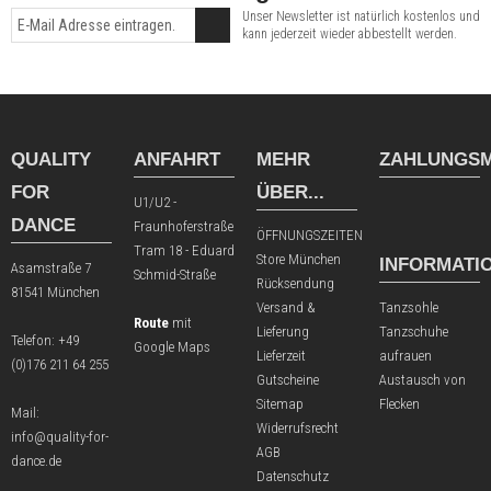
Unser Newsletter ist natürlich kostenlos und
kann jederzeit wieder abbestellt werden.
QUALITY
ANFAHRT
MEHR
ZAHLUNGSM
FOR
ÜBER...
U1/U2 -
DANCE
Fraunhoferstraße
ÖFFNUNGSZEITEN
Tram 18 - Eduard
Store München
INFORMATI
Asamstraße 7
Schmid-Straße
Rücksendung
81541 München
Versand &
Tanzsohle
Route
mit
Lieferung
Tanzschuhe
Telefon:
+49
Google Maps
Lieferzeit
aufrauen
(0)176 211 64 255
Gutscheine
Austausch von
Sitemap
Flecken
Mail:
Widerrufsrecht
info@quality-for-
AGB
dance.de
Datenschutz