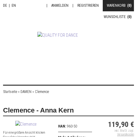
DE
|
EN
|
ANMELDEN
|
REGISTRIEREN
WARENKORB
(0)
WUNSCHLISTE
(0)
Startseite
»
DAMEN
»
Clemence
Clemence - Anna Kern
119,90 €
HAN:
960-50
inkl. MwSt. zzgl.
Für eine größere Ansicht klicken
Versandkosten