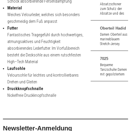
Schock absorbierende Fersendämpfung
Absatzschoner
Nachtschwarz.
Material
zum Schutz der
Absätze und des
Weiches Velourleder, welches sich besonders
Bodens aus
geschmeidig dem Fuß anpasst
weichem griffigem
Kunststoff der
Futter
Oberteil Hadid
Marke Art Sport by
Fantastisches Tragegefühl durch hochwertiges,
Damen Oberteil aus
Ray Rose.
marineblauem
atmungsaktives und Feuchtigkeit
Stretch-Jersey.
absorbierendes Lederfutter. Im Vorfußbereich
Atmungsaktiv.
besteht die Decksohle aus einem rutschfesten
7025
High–Tech Material
Bequeme
Laufsohle
Tanzschuhe Damen
mit gepolstertem
Veloursohle für leichtes und kontrollierbares
Innenfutter aus
Drehen und Gleiten
weißem Nappa.
Druckknopfschnalle
Nickelfreie Druckknopfschnalle
Newsletter-Anmeldung