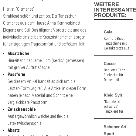
WEITERE
Hier ist "Clemence"
INTERESSANT
PRODUKTE:
Strahlend schön und zeitlos. Der Tanzschuh
Clemence aus dem Hause Anna Kern verbindet
Eleganz und Stil. Das filigrane Vorderblatt und das
Gala
individuelle einstellbare Kreuzristriemchen sorgen
Komfort Braut
Tanzschuhe mit
für einzigartigen Tragekomfort und perfekten Halt.
Gelenkstütze aus
Absatzhöhe
weiß Satin. 4,5 cm
hoher Absatz.
Hinreißend bequeme 5 cm (seitlich gemessen)
Cocco
mit großer Auftrittsfläche
Bequeme Tanz
Passform
Stiefelette für
Damen mit
Bei diesem Artikel handelt es sich um die
gepolsterter
Leisten-Form „Agira“. Alle Artikel in dieser Form
Innensohle aus
schwarzem Velours
haben je nach Material und Schnitt eine
Kleid Sylt
und floralem
"Das kleine
vergleichbare Passform
Spitzenmuster.
Schwarze"
Zwischensohle
Durchgehende
Tanzkleid für
Sohle. 1,5 cm hoher
Außergewöhnlich weiche und flexible
Tango, Salsa und
Absatz.
Standard aus
Latexzwischensohle
weichem Jersey mit
Schoner Art
Absatz
Raffungen und
Sport
Kimonoärmeln in