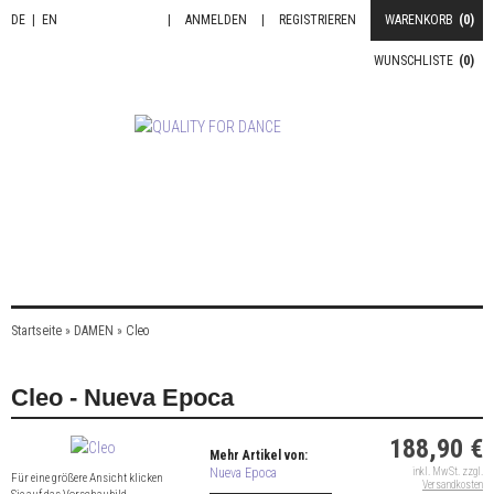
DE
|
EN
|
ANMELDEN
|
REGISTRIEREN
WARENKORB
(0)
WUNSCHLISTE
(0)
Startseite
»
DAMEN
»
Cleo
Cleo - Nueva Epoca
188,90 €
Mehr Artikel von:
Nueva Epoca
inkl. MwSt. zzgl.
Für eine größere Ansicht klicken
Versandkosten