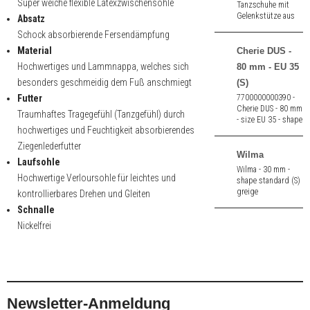
Super weiche flexible Latexzwischensohle
Tanzschuhe mit
Gelenkstütze aus
Absatz
weiß Satin mit
Schock absorbierende Fersendämpfung
Ledersohle. 4,5 cm
hoher Absatz.
Material
Cherie DUS -
Hochwertiges und Lammnappa, welches sich
80 mm - EU 35
besonders geschmeidig dem Fuß anschmiegt
(S)
Futter
7700000000390 -
Cherie DUS - 80 mm
Traumhaftes Tragegefühl (Tanzgefühl) durch
- size EU 35 - shape
hochwertiges und Feuchtigkeit absorbierendes
standard (S)
Ziegenlederfutter
Wilma
Laufsohle
Wilma - 30 mm -
Hochwertige Verloursohle für leichtes und
shape standard (S)
greige
kontrollierbares Drehen und Gleiten
Schnalle
Nickelfrei
Newsletter-Anmeldung