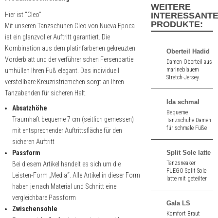
WEITERE
Hier ist "Cleo"
INTERESSANT
PRODUKTE:
Mit unseren Tanzschuhen Cleo von Nueva Epoca
ist ein glanzvoller Auftritt garantiert. Die
Kombination aus dem platinfarbenen gekreuzten
Oberteil Hadid
Vorderblatt und der verführerischen Fersenpartie
Damen Oberteil aus
marineblauem
umhüllen Ihren Fuß elegant. Das individuell
Stretch-Jersey.
verstellbare Kreuzristriemchen sorgt an Ihren
Atmungsaktiv.
Tanzabenden für sicheren Halt.
Ida schmal
Absatzhöhe
Bequeme
Traumhaft bequeme 7 cm (seitlich gemessen)
Tanzschuhe Damen
für schmale Füße
mit entsprechender Auftrittsfläche für den
mit kleiner
sicheren Auftritt
Zehenöffnung aus
schwarz
Passform
Split Sole latte
Velours/Veloursdruck
Tanzsneaker
Bei diesem Artikel handelt es sich um die
6,5 cm hoher
FUEGO Split Sole
Leisten-Form „Media“. Alle Artikel in dieser Form
Absatz.
latte mit geteilter
haben je nach Material und Schnitt eine
Sohle aus Leinen
und Neopren mit
vergleichbare Passform
straßentauglicher
Gala LS
Zwischensohle
Sohle.
Komfort Braut