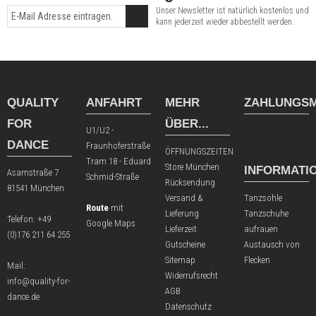
Unser Newsletter ist natürlich kostenlos und
kann jederzeit wieder abbestellt werden.
QUALITY
ANFAHRT
MEHR
ZAHLUNGSM
FOR
ÜBER...
U1/U2 -
DANCE
Fraunhoferstraße
ÖFFNUNGSZEITEN
Tram 18 - Eduard
Store München
INFORMATI
Asamstraße 7
Schmid-Straße
Rücksendung
81541 München
Versand &
Tanzsohle
Route
mit
Lieferung
Tanzschuhe
Telefon:
+49
Google Maps
Lieferzeit
aufrauen
(0)176 211 64 255
Gutscheine
Austausch von
Sitemap
Flecken
Mail:
Widerrufsrecht
info@quality-for-
AGB
dance.de
Datenschutz