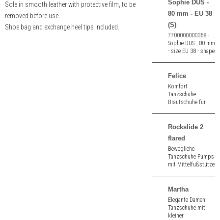
Sophie DUS -
Sole in smooth leather with protective film, to be
80 mm - EU 38
removed before use.
(S)
Shoe bag and exchange heel tips included.
7700000000368 -
Sophie DUS - 80 mm
- size EU 38 - shape
standard (S)
Felice
Komfort
Tanzschuhe
Brautschuhe für
Damen mit
Fußstütze aus weiß
Seidensatin. 4,5 cm
Rockslide 2
hoher Absatz.
flared
Bewegliche
Tanzschuhe Pumps
mit Mittelfußstütze
aus light flesh
Satin. 2,0" (ca. 5,0
cm) hoher Absatz.
Martha
Elegante Damen
Tanzschuhe mit
kleiner