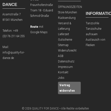
DANCE
Fraunhoferstraße
ÖFFNUNGSZEITEN
Tram 18 - Eduard
Store München
INFORMATI
Asamstraße 7
Schmid-Straße
Rücksendung
81541 München
Versand &
Tanzsohle
Route
mit
Lieferung
Tanzschuhe
Telefon:
+49
Google Maps
Lieferzeit
aufrauen
(0)176 211 64 255
Gutscheine
Austausch von
Sitemap
Flecken
Mail:
Widerrufsrecht
info@quality-for-
AGB
dance.de
Datenschutz
Impressum
Kontakt
Jobs
Vertrag
widerrufen
© 2026 QUALITY FOR DANCE • Alle Rechte vorbehalten