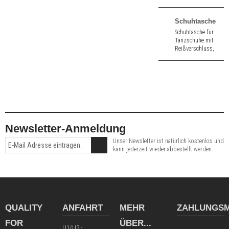
Zehenöffnung aus
schwarz Velours.
8,0 cm hoher
Schuhtasche
Absatz.
Schuhtasche für
Tanzschuhe mit
Reißverschluss,
Schulterträger und
Netzeinsatz in
schwarz von Werner
Kern.
Newsletter-Anmeldung
Unser Newsletter ist natürlich kostenlos und
kann jederzeit wieder abbestellt werden.
QUALITY
ANFAHRT
MEHR
ZAHLUNGSM
FOR
ÜBER...
U1/U2 -