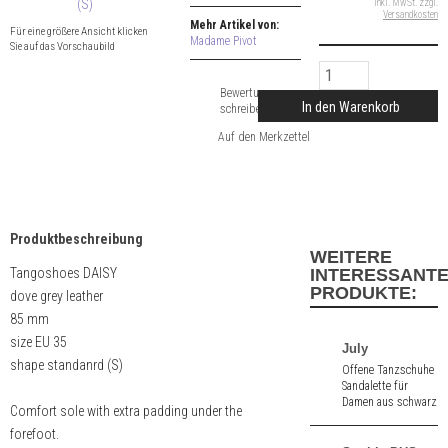
inkl. MwSt. zzgl.
Versandkosten
Mehr Artikel von:
Für eine größere Ansicht klicken
Madame Pivot
Sie auf das Vorschaubild
Bewertung
In den Warenkorb
schreiben
Produktbeschreibung
WEITERE
Tangoshoes DAISY
INTERESSANT
PRODUKTE:
dove grey leather
85 mm
size EU 35
July
shape standanrd (S)
Offene Tanzschuhe
Sandalette für
Damen aus schwarz
Comfort sole with extra padding under the
Nappa. 6,5 cm
forefoot.
hoher Absatz.