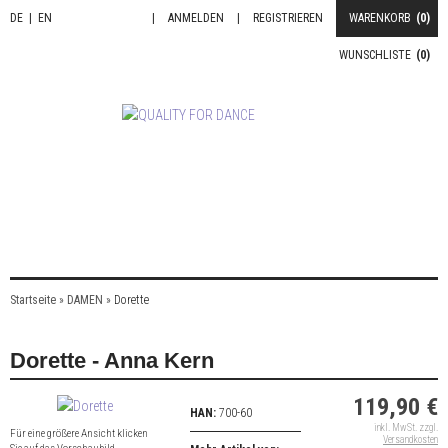
DE
|
EN
|
ANMELDEN
|
REGISTRIEREN
WARENKORB
(0)
WUNSCHLISTE
(0)
Startseite
»
DAMEN
»
Dorette
Dorette - Anna Kern
119,90 €
HAN:
700-60
inkl. MwSt. zzgl.
Für eine größere Ansicht klicken
Versandkosten