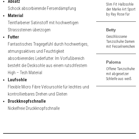
Absatz
Slim Fit Halbsohle
Schock absorbierende Fersendämpfung
der Marke Art Sport
by Ray Rose für
Material
Tanzschuhe
Teintfarbener Satinstoff mit hochwertigen
schwarz.
Strasssteinen überzogen
Betty
Futter
Geschlossene
Tanzschuhe Damen
Fantastisches Tragegefühl durch hochwertiges,
mit Fesselriemchen
atmungsaktives und Feuchtigkeit
aus buntem Glitzer
- Brokat. 6,5 cm
absorbierendes Lederfutter. Im Vorfußbereich
hoher Absatz.
Paloma
besteht die Decksohle aus einem rutschfestem
Offene Tanzschuhe
High – Tech Material
mit abgesetzer
Schleife aus weiß
Laufsohle
Nappa/schwarz
Flexible Micro Fibre Veloursohle für leichtes und
Lack. 7,0 cm hoher
kontrollierbares Drehen und Gleiten
Absatz.
Druckknopfschnalle
Nickelfreie Druckknopfschnalle