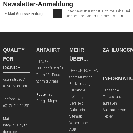
Newsletter-Anmeldung
Unser Newsletter ist natürlich kostenlos und
kann jederzeit wieder abbestellt werden.
QUALITY
ANFAHRT
MEHR
ZAHLUNGSM
FOR
ÜBER...
U1/U2 -
DANCE
Fraunhoferstraße
ÖFFNUNGSZEITEN
Tram 18 - Eduard
Store München
INFORMATI
Asamstraße 7
Schmid-Straße
Rücksendung
81541 München
Versand &
Tanzsohle
Route
mit
Lieferung
Tanzschuhe
Telefon:
+49
Google Maps
Lieferzeit
aufrauen
(0)176 211 64 255
Gutscheine
Austausch von
Sitemap
Flecken
Mail:
Widerrufsrecht
info@quality-for-
AGB
dance.de