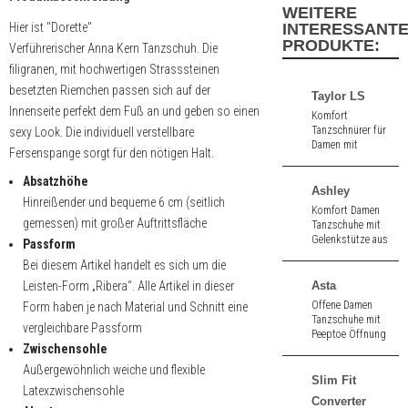
WEITERE
Hier ist "Dorette"
INTERESSANT
PRODUKTE:
Verführerischer Anna Kern Tanzschuh. Die
filigranen, mit hochwertigen Strasssteinen
besetzten Riemchen passen sich auf der
Taylor LS
Innenseite perfekt dem Fuß an und geben so einen
Komfort
Tanzschnürer für
sexy Look. Die individuell verstellbare
Damen mit
Fersenspange sorgt für den nötigen Halt.
Gelenkstütze aus
karamell /
Absatzhöhe
cremefarbenem
Ashley
Hinreißender und bequeme 6 cm (seitlich
Nappaleder. 1,5 cm
Komfort Damen
hoher Absatz.
gemessen) mit großer Auftrittsfläche
Tanzschuhe mit
Ledersohle.
Gelenkstütze aus
Passform
schwarz Velours.
Bei diesem Artikel handelt es sich um die
4,5 cm hoher
Absatz.
Leisten-Form „Ribera“. Alle Artikel in dieser
Asta
Offene Damen
Form haben je nach Material und Schnitt eine
Tanzschuhe mit
vergleichbare Passform
Peeptoe Öffnung
Zwischensohle
aus schwarz
Nappa. 8,0 cm
Außergewöhnlich weiche und flexible
hoher Absatz.
Slim Fit
Latexzwischensohle
Converter