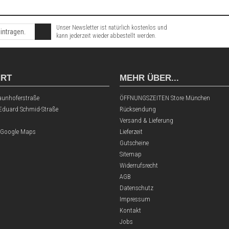
Unser Newsletter ist natürlich kostenlos und
kann jederzeit wieder abbestellt werden.
HRT
MEHR ÜBER...
aunhoferstraße
ÖFFNUNGSZEITEN Store München
 Eduard Schmid-Straße
Rücksendung
Versand & Lieferung
 Google Maps
Lieferzeit
Gutscheine
Sitemap
Widerrufsrecht
AGB
Datenschutz
Impressum
Kontakt
Jobs