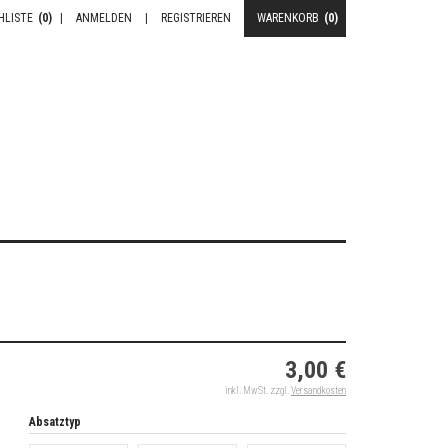
HLISTE
(0)
|
ANMELDEN
|
REGISTRIEREN
WARENKORB
(0)
3,00 €
inkl. MwSt. zzgl.
Versandkosten
Absatztyp