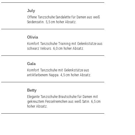
July
Offene Tanzschuhe Sandalette für Damen aus weiß
Seidensatin. 5,5 cm hoher Absatz.
Olivia
Komfort Tanzschuhe Training mit Gelenkstütze aus
schwarz Velours. 6,0 cm hoher Absatz.
Gala
Komfort Tanzschuhe mit Gelenkstütze aus
antikfarbenem Nappa. 4,5 cm hoher Absatz.
Betty
Elegante Tanzschuhe Brautschuhe für Damen mit
gekreuztem Fesselriemchen aus weiß Satin. 6,5 cm
hoher Absatz.