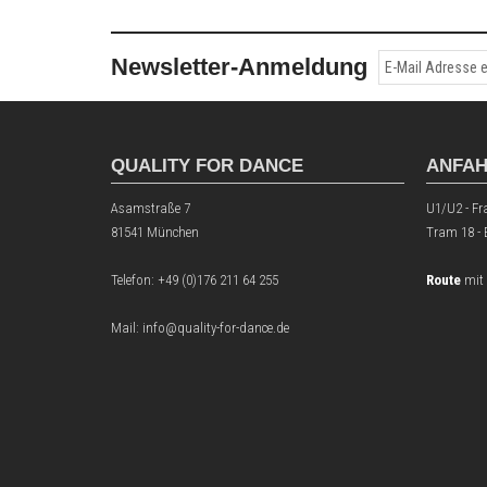
Newsletter-Anmeldung
QUALITY FOR DANCE
ANFA
Asamstraße 7
U1/U2 - Fr
81541 München
Tram 18 -
Telefon:
+49 (0)176 211 64 255
Route
mit
Mail: info@quality-for-dance.de