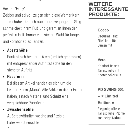
WEITERE
Hier ist "Holly"
INTERESSANT
PRODUKTE:
Zeitlos und stilvoll zeigen sich diese Werner Kern
Tanzschuhe. Der sich nach oben verjüngende Steg
schmeichelt Ihrem Fuß und garantiert Ihnen den
Cocco
perfekten Halt. Immer eine sichere Wahl für langes
Bequeme Tanz
Stiefelette für
und komfortables Tanzen.
Damen mit
Absatzhöhe
gepolsterter
Innensohle aus
Fantastisch bequeme 6 cm (seitlich gemessen)
schwarzem Velours
Vera
mit entsprechender Auftrittsfläche für den
und floralem
Komfort Damen
Spitzenmuster.
sicheren Auftritt
Tanzschuhe mit
Durchgehende
Knotendekor aus
Passform
Sohle. 1,5 cm hoher
schwarz Nappa.
Absatz.
Bei diesem Artikel handelt es sich um die
3,5 cm hoher
Absatz.
Leisten-Form „Maria“. Alle Artikel in dieser Form
PD SWING 001
haben je nach Material und Schnitt eine
– ⭐ Limited
vergleichbare Passform
Edition ⭐
Elegante, offene
Zwischensohle
Tanzschuhe - Sohle
Außergewöhnlich weiche und flexible
aus beige Nubuk.
Latexzwischensohle
1,0 cm hoher
Absatz.