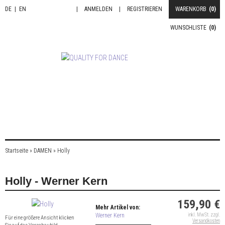
DE
|
EN
|
ANMELDEN
|
REGISTRIEREN
WARENKORB
(0)
WUNSCHLISTE
(0)
Startseite
»
DAMEN
»
Holly
Holly - Werner Kern
159,90 €
Mehr Artikel von:
Werner Kern
inkl. MwSt. zzgl.
Für eine größere Ansicht klicken
Versandkosten