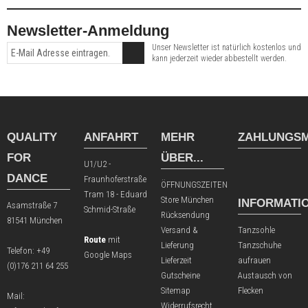
Newsletter-Anmeldung
Unser Newsletter ist natürlich kostenlos und
kann jederzeit wieder abbestellt werden.
QUALITY
ANFAHRT
MEHR
ZAHLUNGSM
FOR
ÜBER...
U1/U2 -
DANCE
Fraunhoferstraße
ÖFFNUNGSZEITEN
Tram 18 - Eduard
Store München
INFORMATI
Asamstraße 7
Schmid-Straße
Rücksendung
81541 München
Versand &
Tanzsohle
Route
mit
Lieferung
Tanzschuhe
Telefon:
+49
Google Maps
Lieferzeit
aufrauen
(0)176 211 64 255
Gutscheine
Austausch von
Sitemap
Flecken
Mail:
Widerrufsrecht