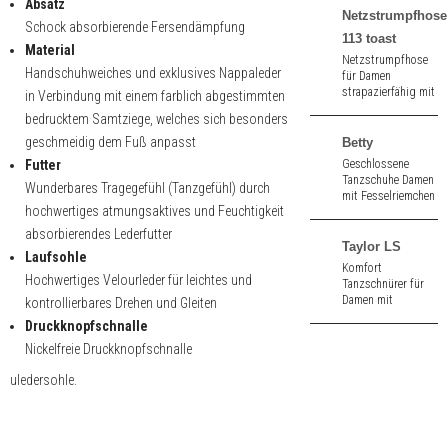
Absatz
Netzstrumpfhose
Schock absorbierende Fersendämpfung
113 toast
Material
Netzstrumpfhose
Handschuhweiches und exklusives Nappaleder
für Damen
strapazierfähig mit
in Verbindung mit einem farblich abgestimmten
Fußsohle in toast.
bedrucktem Samtziege, welches sich besonders
geschmeidig dem Fuß anpasst
Betty
Futter
Geschlossene
Tanzschuhe Damen
Wunderbares Tragegefühl (Tanzgefühl) durch
mit Fesselriemchen
hochwertiges atmungsaktives und Feuchtigkeit
aus silber -
bedrucktem
absorbierendes Lederfutter
schwarz
Taylor LS
Laufsohle
Samtbrokat. 6,5 cm
Komfort
hoher Absatz.
Hochwertiges Velourleder für leichtes und
Tanzschnürer für
Damen mit
kontrollierbares Drehen und Gleiten
Gelenkstütze aus
Druckknopfschnalle
karamell /
Nickelfreie Druckknopfschnalle
cremefarbenem
Nappaleder. 1,5 cm
uledersohle.
hoher Absatz.
Ledersohle.