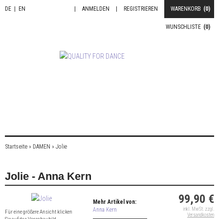
DE
|
EN
|
ANMELDEN
|
REGISTRIEREN
WARENKORB
(0)
WUNSCHLISTE
(0)
Startseite
»
DAMEN
»
Jolie
Jolie - Anna Kern
99,90 €
Mehr Artikel von:
Anna Kern
inkl. MwSt. zzgl.
Für eine größere Ansicht klicken
Versandkosten