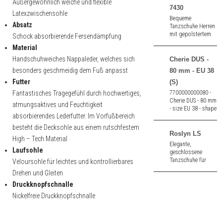
Außergewöhnlich weiche und flexible
7430
Latexzwischensohle
Bequeme
Absatz
Tanzschuhe Herren
mit gepolstertem
Schock absorbierende Fersendämpfung
Innenfutter aus
Material
schwarzem Nappa
und Velour.
Handschuhweiches Nappaleder, welches sich
Cherie DUS -
besonders geschmeidig dem Fuß anpasst
80 mm - EU 38
Futter
(S)
Fantastisches Tragegefühl durch hochwertiges,
7700000000080 -
Cherie DUS - 80 mm
atmungsaktives und Feuchtigkeit
- size EU 38 - shape
absorbierendes Lederfutter. Im Vorfußbereich
standard (S)
besteht die Decksohle aus einem rutschfestem
Roslyn LS
High – Tech Material
Elegante,
Laufsohle
geschlossene
Tanzschuhe für
Veloursohle für leichtes und kontrollierbares
Damen mit T-Steg
Drehen und Gleiten
aus rot Lack. Mit
Druckknopfschnalle
Ledersohle. 8,0 cm
hoher Absatz.
Nickelfreie Druckknopfschnalle