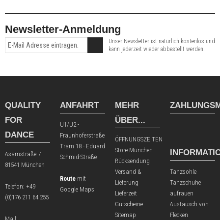
Newsletter-Anmeldung
Unser Newsletter ist natürlich kostenlos und
kann jederzeit wieder abbestellt werden.
QUALITY
ANFAHRT
MEHR
ZAHLUNGSM
FOR
ÜBER...
U1/U2 -
DANCE
Fraunhoferstraße
ÖFFNUNGSZEITEN
Tram 18 - Eduard
Store München
INFORMATI
Asamstraße 7
Schmid-Straße
Rücksendung
81541 München
Versand &
Tanzsohle
Route
mit
Lieferung
Tanzschuhe
Telefon:
+49
Google Maps
Lieferzeit
aufrauen
(0)176 211 64 255
Gutscheine
Austausch von
Sitemap
Flecken
Mail: