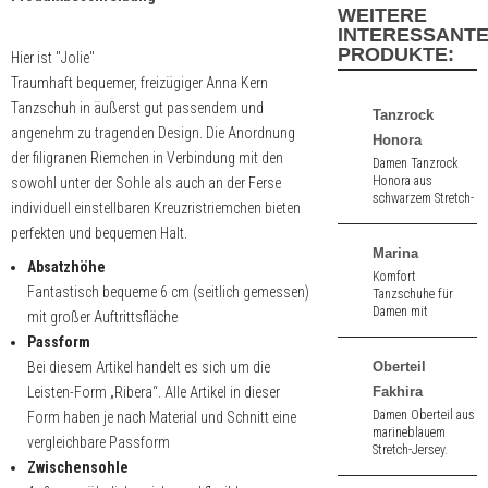
WEITERE
INTERESSANT
PRODUKTE:
Hier ist "Jolie"
Traumhaft bequemer, freizügiger Anna Kern
Tanzschuh in äußerst gut passendem und
Tanzrock
angenehm zu tragenden Design. Die Anordnung
Honora
der filigranen Riemchen in Verbindung mit den
Damen Tanzrock
Honora aus
sowohl unter der Sohle als auch an der Ferse
schwarzem Stretch-
individuell einstellbaren Kreuzristriemchen bieten
Jersey.
perfekten und bequemen Halt.
Atmungsaktiv.
Marina
Absatzhöhe
Komfort
Fantastisch bequeme 6 cm (seitlich gemessen)
Tanzschuhe für
Damen mit
mit großer Auftrittsfläche
Komfortfußbett
Passform
aus schwarz Velour
/ Lack. 3,4 cm
Bei diesem Artikel handelt es sich um die
Oberteil
hoher Absatz.
Leisten-Form „Ribera“. Alle Artikel in dieser
Fakhira
Damen Oberteil aus
Form haben je nach Material und Schnitt eine
marineblauem
vergleichbare Passform
Stretch-Jersey.
Zwischensohle
Atmungsaktiv.