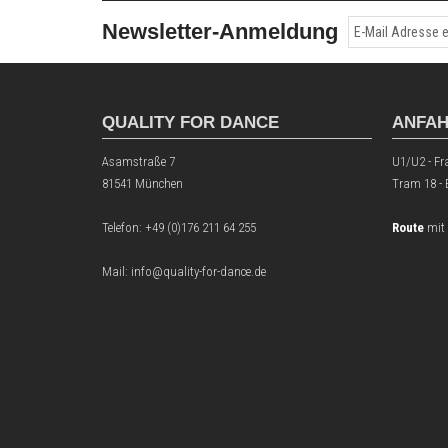
Newsletter-Anmeldung
QUALITY FOR DANCE
ANFA
Asamstraße 7
U1/U2 - Fr
81541 München
Tram 18 -
Telefon:
+49 (0)176 211 64 255
Route
mit
Mail: info@quality-for-dance.de