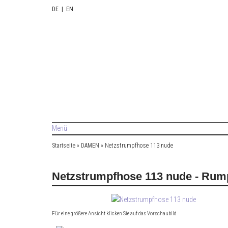
DE
|
EN
Menü
Startseite
»
DAMEN
»
Netzstrumpfhose 113 nude
Netzstrumpfhose 113 nude - Rum
Für eine größere Ansicht klicken Sie auf das Vorschaubild