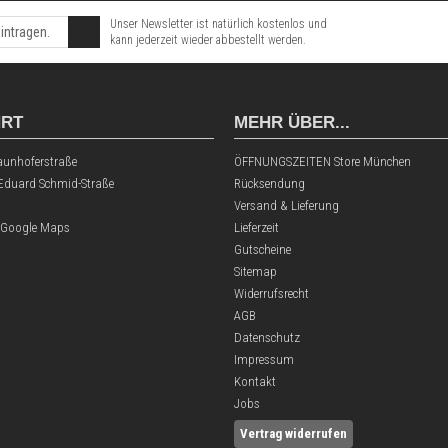
Unser Newsletter ist natürlich kostenlos und
kann jederzeit wieder abbestellt werden.
HRT
MEHR ÜBER...
aunhoferstraße
ÖFFNUNGSZEITEN Store München
 Eduard Schmid-Straße
Rücksendung
Versand & Lieferung
 Google Maps
Lieferzeit
Gutscheine
Sitemap
Widerrufsrecht
AGB
Datenschutz
Impressum
Kontakt
Jobs
Vertrag widerrufen