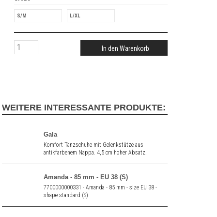
S/M
L/XL
In den Warenkorb
WEITERE INTERESSANTE PRODUKTE:
Gala
Komfort Tanzschuhe mit Gelenkstütze aus
antikfarbenem Nappa. 4,5 cm hoher Absatz.
Amanda - 85 mm - EU 38 (S)
7700000000331 - Amanda - 85 mm - size EU 38 -
shape standard (S)