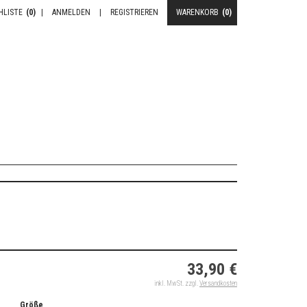
HLISTE
(0)
|
ANMELDEN
|
REGISTRIEREN
WARENKORB
(0)
33,90 €
inkl. MwSt. zzgl.
Versandkosten
Größe