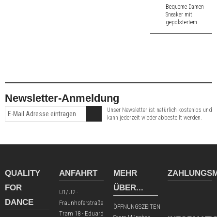
Samtziege und
Bequeme Damen
einem gold/metallic
Sneaker mit
8,0 cm hohem
gepolstertem
Absatz.
Innenfutter aus
rotem Veloursleder
und weißem
Nappaleder.
Straßentaugliche
Sneakersohle.
Newsletter-Anmeldung
Unser Newsletter ist natürlich kostenlos und
kann jederzeit wieder abbestellt werden.
QUALITY
ANFAHRT
MEHR
ZAHLUNGSM
FOR
ÜBER...
U1/U2 -
DANCE
Fraunhoferstraße
ÖFFNUNGSZEITEN
Tram 18 - Eduard