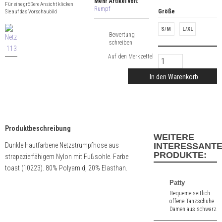
Mehr Artikel von:
Für eine größere Ansicht klicken
Rumpf
Größe
Sie auf das Vorschaubild
S/M
L/XL
Bewertung
schreiben
In den Warenkorb
Produktbeschreibung
WEITERE
Dunkle Hautfarbene Netzstrumpfhose aus
INTERESSANT
PRODUKTE:
strapazierfähigem Nylon mit Fußsohle. Farbe
toast (10223). 80% Polyamid, 20% Elasthan.
Patty
Bequeme seitlich
offene Tanzschuhe
Damen aus schwarz
kariert Velours. 5,5