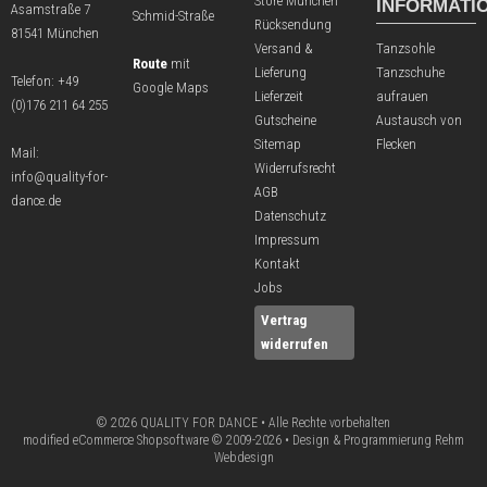
Store München
INFORMATI
Asamstraße 7
Schmid-Straße
Rücksendung
81541 München
Versand &
Tanzsohle
Route
mit
Lieferung
Tanzschuhe
Telefon:
+49
Google Maps
Lieferzeit
aufrauen
(0)176 211 64 255
Gutscheine
Austausch von
Sitemap
Flecken
Mail:
Widerrufsrecht
info@quality-for-
AGB
dance.de
Datenschutz
Impressum
Kontakt
Jobs
Vertrag
widerrufen
© 2026 QUALITY FOR DANCE • Alle Rechte vorbehalten
modified eCommerce Shopsoftware © 2009-2026 • Design & Programmierung Rehm
Webdesign