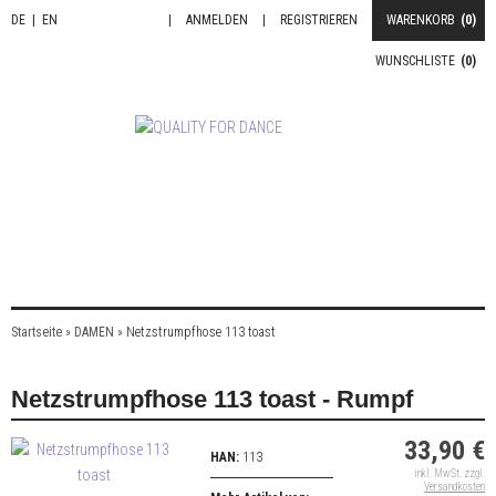
DE
|
EN
|
ANMELDEN
|
REGISTRIEREN
WARENKORB
(0)
WUNSCHLISTE
(0)
Startseite
»
DAMEN
»
Netzstrumpfhose 113 toast
Netzstrumpfhose 113 toast - Rumpf
33,90 €
HAN:
113
inkl. MwSt. zzgl.
Versandkosten