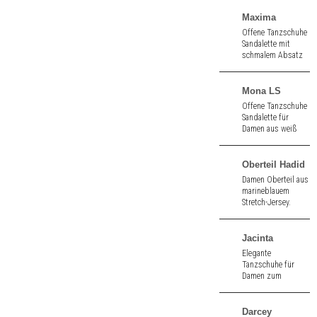
cm hoher Absatz.
Maxima
Offene Tanzschuhe
Sandalette mit
schmalem Absatz
aus
blauem Velours. 7,0
cm hoher Absatz.
Mona LS
Offene Tanzschuhe
Sandalette für
Damen aus weiß
Seidensatin mit
einer
straßenfähigen
Oberteil Hadid
Sohle. 6,5 cm hoher
Damen Oberteil aus
Absatz.
marineblauem
Stretch-Jersey.
Atmungsaktiv.
Jacinta
Elegante
Tanzschuhe für
Damen zum
Schnüren mit
schlankem Absatz
aus schwarz
Darcey