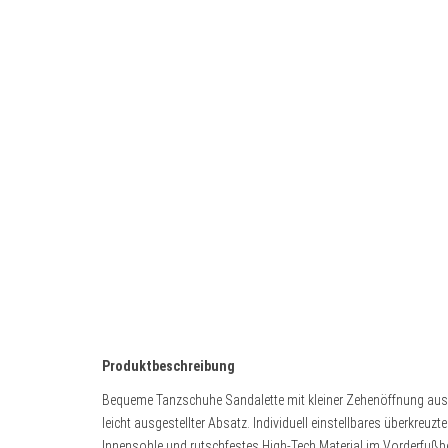
Produktbeschreibung
Bequeme Tanzschuhe Sandalette mit kleiner Zehenöffnung aus
leicht ausgestellter Absatz. Individuell einstellbares überkreu
Innensohle und rutschfestes High-Tech Material im Vorderfußber