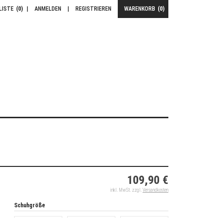
LISTE
(0)
|
ANMELDEN
|
REGISTRIEREN
WARENKORB
(0)
109,90 €
inkl. MwSt. zzgl.
Versandkosten
Schuhgröße