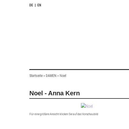
DE
|
EN
Startseite
»
DAMEN
»
Noel
Noel - Anna Kern
Für eine größere Ansicht klicken Sie auf das Vorschaubild