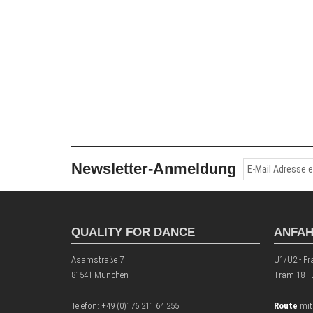
Newsletter-Anmeldung
QUALITY FOR DANCE
ANFA
Asamstraße 7
U1/U2 - Fr
81541 München
Tram 18 -
Telefon:
+49 (0)176 211 64 255
Route
mit