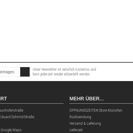
Unser Newsletter ist natürlich kostenlos und
kann jederzeit wieder abbestellt werden.
HRT
MEHR ÜBER...
aunhoferstraße
ÖFFNUNGSZEITEN Store München
 Eduard Schmid-Straße
Rücksendung
Versand & Lieferung
 Google Maps
Lieferzeit