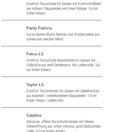
Komfort Tanzschuhe für Damen mit Komfortfußbett
aus schwarz Nappaleder und loser Einlage. 3,4 cm
hoher Absatz.
Panty Patricia
Kurze Damen Shorts Patricia zum Drunterziehen aus
schwarzem weichen Meryl.
Felice LS
Komfort Tanzschuhe Brautschuhe für Damen mit
Fußstütze aus weiß Seidensatin. Mit Ledersohle. 3,4
cm hoher Absatz.
Taylor LS
Komfort Tanzschnürer für Damen mit Gelenkstütze
aus karamell / cremefarbenem Nappaleder. 1,5 cm
hoher Absatz. Ledersohle.
Catalina
Exklusive, offene Tanzschuhe Damen mit kleiner
Zehenöffnung aus rotem Velours/ gold bedrucktem
Leder. 6,0 cm hoher Absatz.