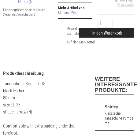
inkl. MwSt. zzgl.
Versandkosten
Mehr Artikel von:
Für eine größere Ansicht klicken
Madame Pivot
Sie auf das Vorschaubild
Bewertung
In den Warenkorb
schreiben
Produktbeschreibung
WEITERE
Tangoshoes Sophie DUS
INTERESSANT
PRODUKTE:
black leather
80 mm
size EU 35
Shirley
shape narrow (N)
Klassische
Tanzschuhe Pumps
mit
Comfort sole with extra padding under the
Dekolletéschnitt
forefoot.
aus schwarz