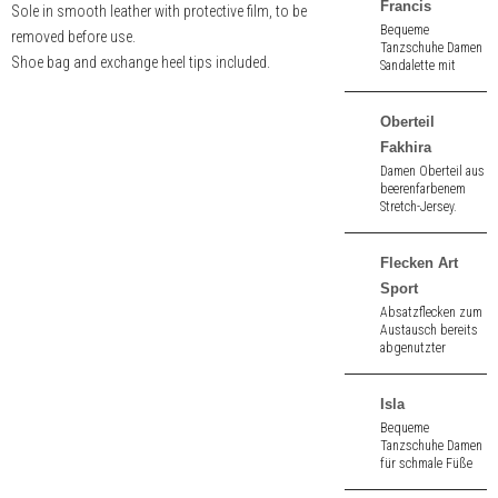
Nappa. 5,5 cm
Francis
Sole in smooth leather with protective film, to be
hoher Absatz.
Bequeme
removed before use.
Tanzschuhe Damen
Shoe bag and exchange heel tips included.
Sandalette mit
kleiner
Zehenöffnung aus
silber Nappa. 5,5
Oberteil
cm hoher Absatz.
Fakhira
Damen Oberteil aus
beerenfarbenem
Stretch-Jersey.
Atmungsaktiv.
Flecken Art
Sport
Absatzflecken zum
Austausch bereits
abgenutzter
Flecken aus
Kunststoff der
Marke Art Sport by
Isla
Ray Rose.
Bequeme
Tanzschuhe Damen
für schmale Füße
mit kleiner