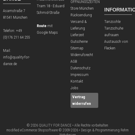
ÖFFNUNGSZEITEN
Tram 18 - Eduard
Store München
INFORMATI
Asamstraße 7
Schmid-Straße
Rücksendung
81541 München
Versand &
Tanzsohle
Route
mit
Lieferung
Tanzschuhe
Telefon:
+49
Google Maps
Lieferzeit
aufrauen
(0)176 211 64 255
Gutscheine
Austausch von
Sitemap
Flecken
Mail:
Widerrufsrecht
info@quality-for-
AGB
dance.de
Datenschutz
Impressum
Kontakt
Jobs
Vertrag
widerrufen
© 2026 QUALITY FOR DANCE • Alle Rechte vorbehalten
modified eCommerce Shopsoftware © 2009-2026 • Design & Programmierung Rehm