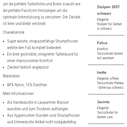
schwarzem Nappa.
um die perfekte Taillenhöhe und Breite sowohl wie
Stulpen 2657
die perfekte Passform festzulegen um die
schwarz
optimale Unterstützung zu versichern. Der Zwickel
Elegante
ist klein und bleibt versteckt.
Stulpen für Damen
in schwarz.
Charakteristik
Super weiche, strapazierfähige Strumpfhosen
Felice
welche den Fuß komplett bedecken
Komfort
Tanzschuhe Damen
Ein breit gestrickter, integrierter Taillenbund für
mit weichem
einen improvisierten Komfort
Fußbett aus
Zwickel farblich angepasst
schwarz Nappa. 3,4
cm hoher Absatz.
Ivette
Materialien
Elegante, offene
Tanzschuhe Plateau
84% Nylon, 16% Elasthan
- Sohle aus schwarz
Velours. 8,0 cm
Mehr Informationen
hoher Absatz.
Jacinta
Als Handwäsche in Lauwarmen Wasser
Elegante
waschen und zum Trocknen aufhängen
Tanzschuhe für
Aus hygienischen Gründen sind Strumpfhosen
Damen zum
und Unterwäsche Artikel nicht rückgabefähig
Schnüren mit
schlankem Absatz