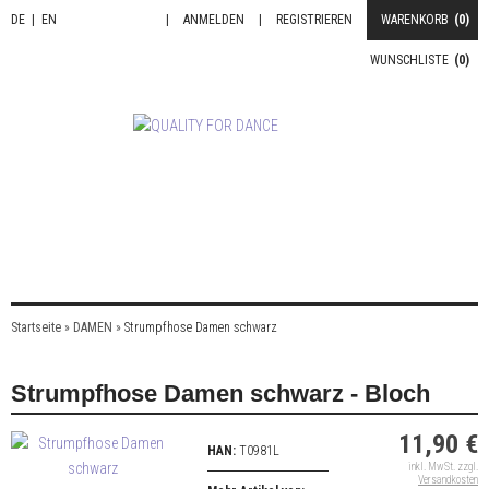
DE
|
EN
|
ANMELDEN
|
REGISTRIEREN
WARENKORB
(0)
WUNSCHLISTE
(0)
Startseite
»
DAMEN
»
Strumpfhose Damen schwarz
Strumpfhose Damen schwarz - Bloch
11,90 €
HAN:
T0981L
inkl. MwSt. zzgl.
Versandkosten