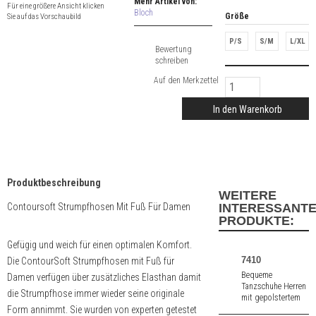
Mehr Artikel von:
Für eine größere Ansicht klicken
Bloch
Größe
Sie auf das Vorschaubild
P/S
S/M
L/XL
Bewertung
schreiben
In den Warenkorb
Produktbeschreibung
WEITERE
Contoursoft Strumpfhosen Mit Fuß Für Damen
INTERESSANT
PRODUKTE:
Gefügig und weich für einen optimalen Komfort.
7410
Die ContourSoft Strumpfhosen mit Fuß für
Bequeme
Damen verfügen über zusätzliches Elasthan damit
Tanzschuhe Herren
die Strumpfhose immer wieder seine originale
mit gepolstertem
Form annimmt. Sie wurden von experten getestet
Innenfutter aus