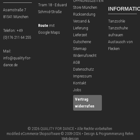
ÖFFNUNGSZEITEN
Tram 18 - Eduard
Store München
INFORMATI
Asamstraße 7
Schmid-Straße
Rücksendung
81541 München
Versand &
Tanzsohle
Route
mit
Lieferung
Tanzschuhe
Telefon:
+49
Google Maps
Lieferzeit
aufrauen
(0)176 211 64 255
Gutscheine
Austausch von
Sitemap
Flecken
Mail:
Widerrufsrecht
info@quality-for-
AGB
dance.de
Datenschutz
Impressum
Kontakt
Jobs
Vertrag
widerrufen
© 2026 QUALITY FOR DANCE • Alle Rechte vorbehalten
modified eCommerce Shopsoftware © 2009-2026 • Design & Programmierung Rehm
Webdesign