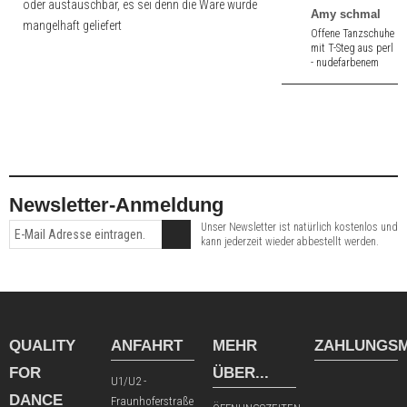
oder austauschbar, es sei denn die Ware wurde
aus schwarz
Amy schmal
mangelhaft geliefert
Samtziege und
Offene Tanzschuhe
einem gold/metallic
mit T-Steg aus perl
8,0 cm hohem
- nudefarbenem
Absatz.
Nappa. Für schmale
Füße. 6,5 cm hoher
Absatz.
Newsletter-Anmeldung
Unser Newsletter ist natürlich kostenlos und
kann jederzeit wieder abbestellt werden.
QUALITY
ANFAHRT
MEHR
ZAHLUNGSM
FOR
ÜBER...
U1/U2 -
DANCE
Fraunhoferstraße