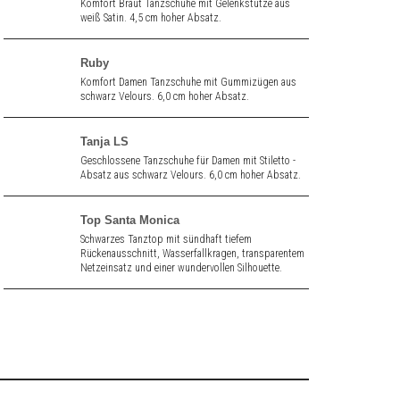
Komfort Braut Tanzschuhe mit Gelenkstütze aus
weiß Satin. 4,5 cm hoher Absatz.
Ruby
Komfort Damen Tanzschuhe mit Gummizügen aus
schwarz Velours. 6,0 cm hoher Absatz.
Tanja LS
Geschlossene Tanzschuhe für Damen mit Stiletto -
Absatz aus schwarz Velours. 6,0 cm hoher Absatz.
Top Santa Monica
Schwarzes Tanztop mit sündhaft tiefem
Rückenausschnitt, Wasserfallkragen, transparentem
Netzeinsatz und einer wundervollen Silhouette.