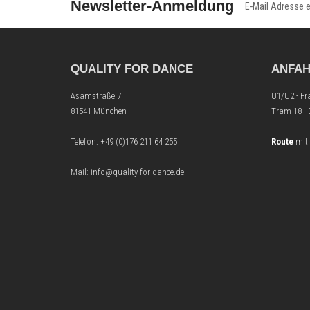
Newsletter-Anmeldung
QUALITY FOR DANCE
ANFA
Asamstraße 7
U1/U2 - Fr
81541 München
Tram 18 -
Telefon:
+49 (0)176 211 64 255
Route
mit
Mail: info@quality-for-dance.de