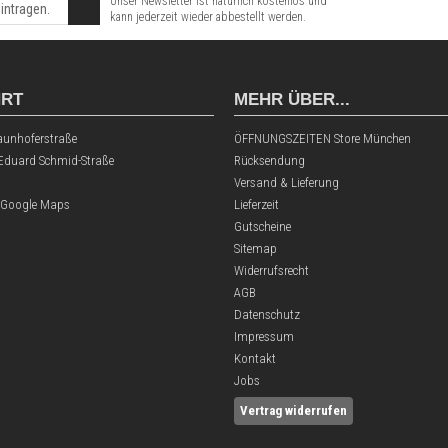
Unser Newsletter ist natürlich kostenlos und
kann jederzeit wieder abbestellt werden.
HRT
MEHR ÜBER...
aunhoferstraße
ÖFFNUNGSZEITEN Store München
 Eduard Schmid-Straße
Rücksendung
Versand & Lieferung
 Google Maps
Lieferzeit
Gutscheine
Sitemap
Widerrufsrecht
AGB
Datenschutz
Impressum
Kontakt
Jobs
Vertrag widerrufen