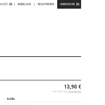
HLISTE
(0)
|
ANMELDEN
|
REGISTRIEREN
WARENKORB
(0)
13,90 €
inkl. MwSt. zzgl.
Versandkosten
Größe