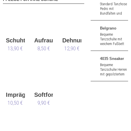
Standard Tanzhose
Pedro mit
Bundfalten und
geradem Bein aus
schwarz Stretch -
Garbardine.
Belgrano
Knitterarm.
Bequeme
Tanzschuhe mit
Schuhtasche
Aufraubürste
Dehnungsschaum
weichem Fußbett
13,90 €
8,50 €
12,90 €
aus
schwarz/bordeaux
Nappa. 2,5 cm
4035 Sneaker
hoher Absatz.
Bequeme
Tanzschuhe Herren
mit gepolstertem
Innenfutter aus
schwarz-rot Strick.
Geteilte Sohle. 1,0
cm hoher Absatz.
Imprägnierspray
Softformer
Waterstop
10,50 €
9,90 €