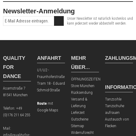
Newsletter-Anmeldung
Unser Newsletter ist natürlich kostenlos und
kann jederzeit wieder abbestellt werden.
QUALITY
ANFAHRT
MEHR
ZAHLUNGSM
FOR
ÜBER...
U1/U2 -
DANCE
Fraunhoferstraße
ÖFFNUNGSZEITEN
Tram 18 - Eduard
Store München
INFORMATI
Asamstraße 7
Schmid-Straße
Rücksendung
81541 München
Versand &
Tanzsohle
Route
mit
Lieferung
Tanzschuhe
Telefon:
+49
Google Maps
Lieferzeit
aufrauen
(0)176 211 64 255
Gutscheine
Austausch von
Sitemap
Flecken
Mail:
Widerrufsrecht
info@quality-for-