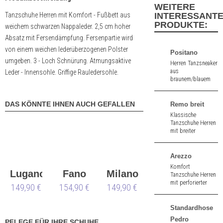
WEITERE
Tanzschuhe Herren mit Komfort - Fußbett aus
INTERESSANT
PRODUKTE:
weichem schwarzen Nappaleder. 2,5 cm hoher
Absatz mit Fersendämpfung. Fersenpartie wird
von einem weichen lederüberzogenen Polster
Positano
umgeben. 3 - Loch Schnürung. Atmungsaktive
Herren Tanzsneaker
aus
Leder - Innensohle. Griffige Rauledersohle.
braunem/blauem
Nappaleder. 1,5 cm
hoher Absatz.
Herausnehmbare
DAS KÖNNTE IHNEN AUCH GEFALLEN
Remo breit
Innensohle.
Klassische
Tanzschuhe Herren
mit breiter
Passform aus
schwarz Nappa
und Velours. 2,5
Arezzo
cm hoher Absatz.
Komfort
Lugano
Fano
Milano
Tanzschuhe Herren
mit perforierter
149,90 €
Übergröße
154,90 €
149,90 €
breit
Gelenkstütze aus
schwarz Lack. 2,5
cm hoher Absatz.
Standardhose
Pedro
PFLEGE FÜR IHRE SCHUHE