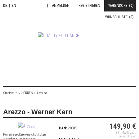
DE
|
EN
|
ANMELDEN
|
REGISTRIEREN
WARENKORB
(0)
WUNSCHLISTE
(0)
Startseite
»
HERREN
»
Arezzo
Arezzo - Werner Kern
149,90 €
HAN:
28012
inkl. MwSt. zzgl.
Für eine größere Ansicht klicken
Versandkosten