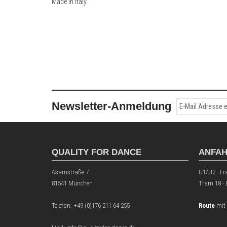
Made in Italy
Newsletter-Anmeldung
QUALITY FOR DANCE
ANFA
Asamstraße 7
U1/U2 - Fr
81541 München
Tram 18 -
Telefon:
+49 (0)176 211 64 255
Route
mit