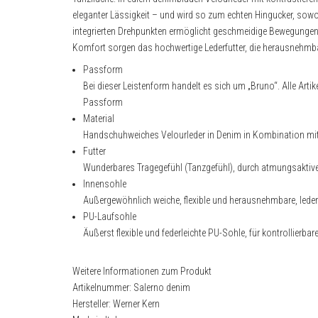
eleganter Lässigkeit – und wird so zum echten Hingucker, sowo
integrierten Drehpunkten ermöglicht geschmeidige Bewegunge
Komfort sorgen das hochwertige Lederfutter, die herausnehmbar
Passform
Bei dieser Leistenform handelt es sich um „Bruno“. Alle Artik
Passform
Material
Handschuhweiches Velourleder in Denim in Kombination mi
Futter
Wunderbares Tragegefühl (Tanzgefühl), durch atmungsaktive
Innensohle
Außergewöhnlich weiche, flexible und herausnehmbare, led
PU-Laufsohle
Äußerst flexible und federleichte PU-Sohle, für kontrollierb
Weitere Informationen zum Produkt
Artikelnummer: Salerno denim
Hersteller: Werner Kern