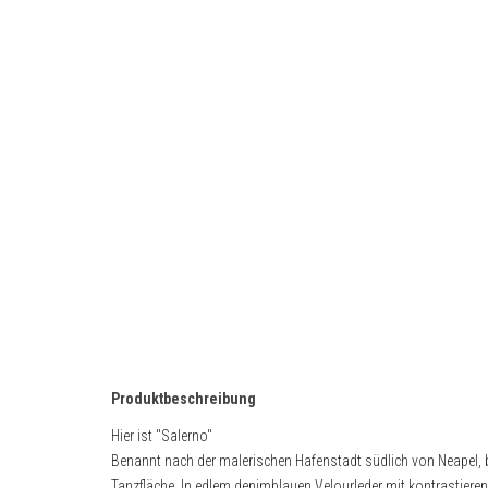
Produktbeschreibung
Hier ist "Salerno"
Benannt nach der malerischen Hafenstadt südlich von Neapel, br
Tanzfläche. In edlem denimblauen Velourleder mit kontrastiere