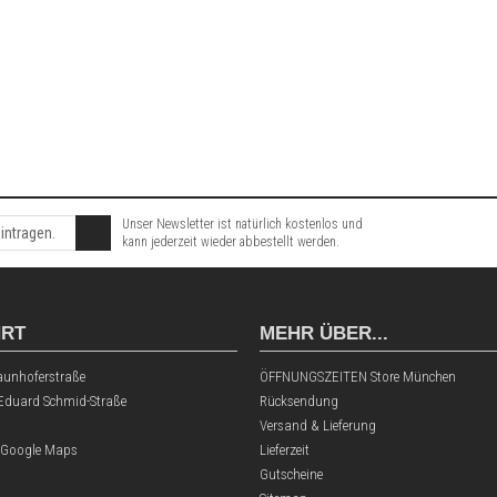
Unser Newsletter ist natürlich kostenlos und
kann jederzeit wieder abbestellt werden.
HRT
MEHR ÜBER...
aunhoferstraße
ÖFFNUNGSZEITEN Store München
 Eduard Schmid-Straße
Rücksendung
Versand & Lieferung
 Google Maps
Lieferzeit
Gutscheine