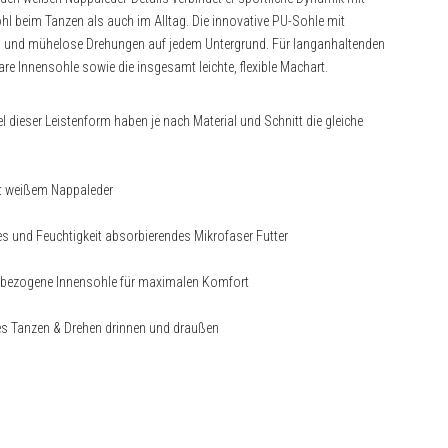
hl beim Tanzen als auch im Alltag. Die innovative PU-Sohle mit
n und mühelose Drehungen auf jedem Untergrund. Für langanhaltenden
e Innensohle sowie die insgesamt leichte, flexible Machart.
el dieser Leistenform haben je nach Material und Schnitt die gleiche
t weißem Nappaleder
s und Feuchtigkeit absorbierendes Mikrofaser Futter
erbezogene Innensohle für maximalen Komfort
ares Tanzen & Drehen drinnen und draußen