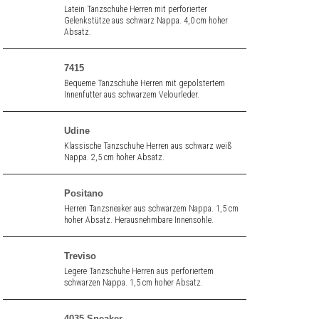
Latein Tanzschuhe Herren mit perforierter
Gelenkstütze aus schwarz Nappa. 4,0 cm hoher
Absatz.
7415
Bequeme Tanzschuhe Herren mit gepolstertem
Innenfutter aus schwarzem Velourleder.
Udine
Klassische Tanzschuhe Herren aus schwarz weiß
Nappa. 2,5 cm hoher Absatz.
Positano
Herren Tanzsneaker aus schwarzem Nappa. 1,5 cm
hoher Absatz. Herausnehmbare Innensohle.
Treviso
Legere Tanzschuhe Herren aus perforiertem
schwarzen Nappa. 1,5 cm hoher Absatz.
4035 Sneaker