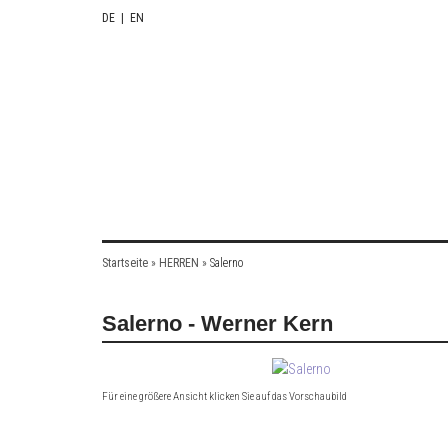
DE
|
EN
Startseite
»
HERREN
»
Salerno
Salerno - Werner Kern
Für eine größere Ansicht klicken Sie auf das Vorschaubild