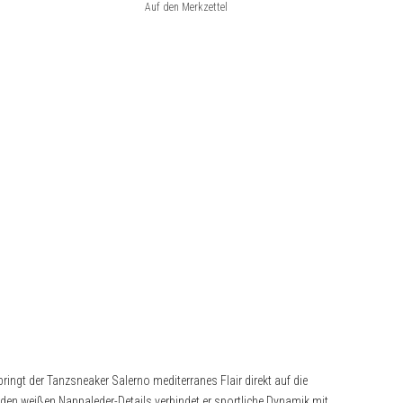
ingt der Tanzsneaker Salerno mediterranes Flair direkt auf die
nden weißen Nappaleder-Details verbindet er sportliche Dynamik mit