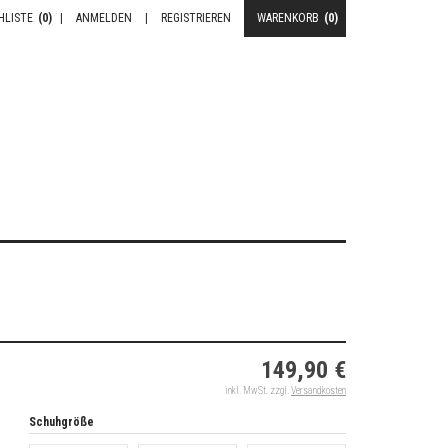
HLISTE
(0)
|
ANMELDEN
|
REGISTRIEREN
WARENKORB
(0)
149,90 €
inkl. MwSt. zzgl.
Versandkosten
Schuhgröße