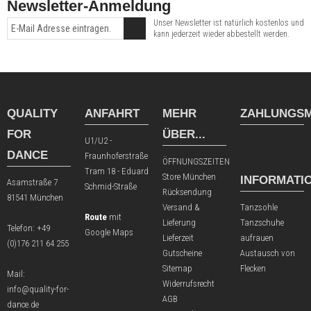
Newsletter-Anmeldung
Unser Newsletter ist natürlich kostenlos und
kann jederzeit wieder abbestellt werden.
QUALITY
ANFAHRT
MEHR
ZAHLUNGSM
FOR
ÜBER...
U1/U2 -
DANCE
Fraunhoferstraße
ÖFFNUNGSZEITEN
Tram 18 - Eduard
Store München
INFORMATI
Asamstraße 7
Schmid-Straße
Rücksendung
81541 München
Versand &
Tanzsohle
Route
mit
Lieferung
Tanzschuhe
Telefon:
+49
Google Maps
Lieferzeit
aufrauen
(0)176 211 64 255
Gutscheine
Austausch von
Sitemap
Flecken
Mail:
Widerrufsrecht
info@quality-for-
AGB
dance.de