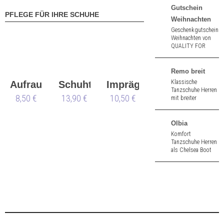
Nappaleder. 2,5 cm
Gutschein
PFLEGE FÜR IHRE SCHUHE
hoher Absatz.
Weihnachten
Geschenkgutschein
Weihnachten von
QUALITY FOR
DANCE
Remo breit
Klassische
Aufraubürste
Schuhtasche
Imprägnierspray
Tanzschuhe Herren
8,50 €
13,90 €
Waterstop
10,50 €
mit breiter
Passform aus
schwarz Nappa
und Velours. 2,5
Olbia
cm hoher Absatz.
Komfort
Tanzschuhe Herren
als Chelsea Boot
aus schwarz
Velours. 2,0 cm
hoher Absatz.