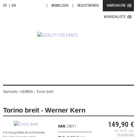
DE
|
EN
|
ANMELDEN
|
REGISTRIEREN
WARENKORB
(0)
WUNSCHLISTE
(0)
Startseite
»
HERREN
»
Torino breit
Torino breit - Werner Kern
149,90 €
HAN:
28011
inkl. MwSt. zzgl.
Für eine größere Ansicht klicken
Versandkosten