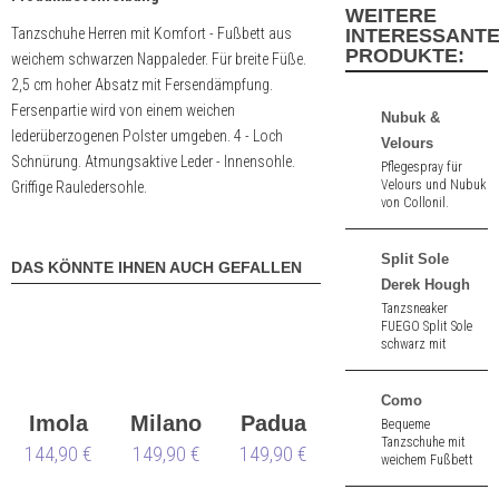
WEITERE
Tanzschuhe Herren mit Komfort - Fußbett aus
INTERESSANT
PRODUKTE:
weichem schwarzen Nappaleder. Für breite Füße.
2,5 cm hoher Absatz mit Fersendämpfung.
Fersenpartie wird von einem weichen
Nubuk &
lederüberzogenen Polster umgeben. 4 - Loch
Velours
Schnürung. Atmungsaktive Leder - Innensohle.
Pflegespray für
Velours und Nubuk
Griffige Rauledersohle.
von Collonil.
Split Sole
DAS KÖNNTE IHNEN AUCH GEFALLEN
Derek Hough
Tanzsneaker
FUEGO Split Sole
schwarz mit
geteilter Sohle aus
Lackleder und
Neopren mit
Como
straßentauglicher
Imola
Milano
Padua
Bequeme
Sohle.
Tanzschuhe mit
144,90 €
breit
149,90 €
breit
149,90 €
breit
weichem Fußbett
aus schwarz
Übergröße
Flechtung