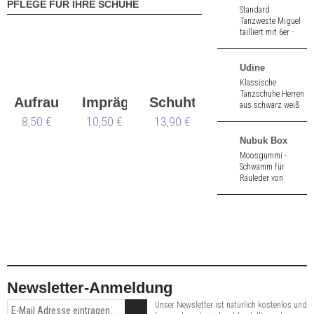
PFLEGE FÜR IHRE SCHUHE
Standard
Tanzweste Miguel
tailliert mit 6er -
Knopfreihe und
kleiner Ziertasche
aus dehnbarem
Udine
Stoff.
Klassische
Tanzschuhe Herren
Aufraubürste
Imprägnierspray
Schuhtasche
aus schwarz weiß
Nappa. 2,5 cm
8,50 €
Waterstop
10,50 €
13,90 €
hoher Absatz.
Nubuk Box
Moosgummi -
Schwamm für
Rauleder von
Collonil.
Newsletter-Anmeldung
Unser Newsletter ist natürlich kostenlos und