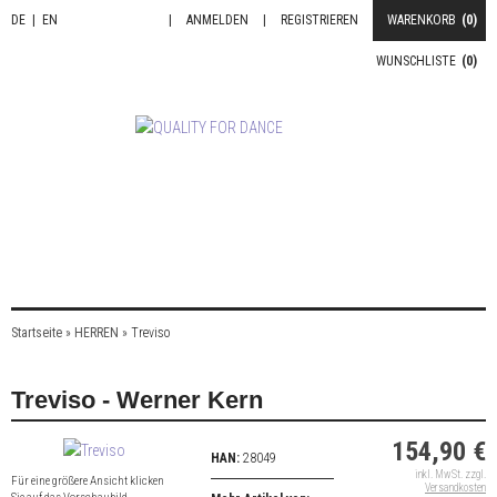
DE
|
EN
|
ANMELDEN
|
REGISTRIEREN
WARENKORB
(0)
WUNSCHLISTE
(0)
Startseite
»
HERREN
»
Treviso
Treviso - Werner Kern
154,90 €
HAN:
28049
inkl. MwSt. zzgl.
Für eine größere Ansicht klicken
Versandkosten