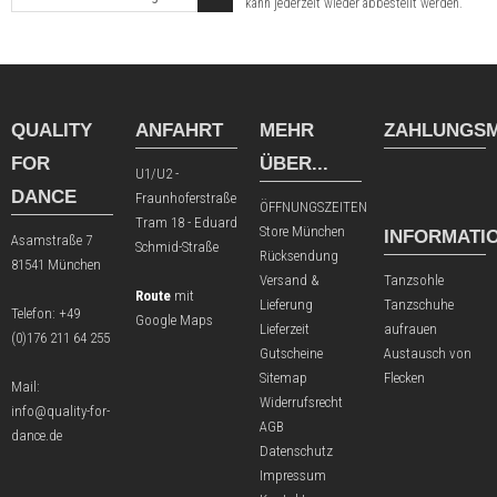
kann jederzeit wieder abbestellt werden.
QUALITY
ANFAHRT
MEHR
ZAHLUNGSM
FOR
ÜBER...
U1/U2 -
DANCE
Fraunhoferstraße
ÖFFNUNGSZEITEN
Tram 18 - Eduard
Store München
INFORMATI
Asamstraße 7
Schmid-Straße
Rücksendung
81541 München
Versand &
Tanzsohle
Route
mit
Lieferung
Tanzschuhe
Telefon:
+49
Google Maps
Lieferzeit
aufrauen
(0)176 211 64 255
Gutscheine
Austausch von
Sitemap
Flecken
Mail:
Widerrufsrecht
info@quality-for-
AGB
dance.de
Datenschutz
Impressum