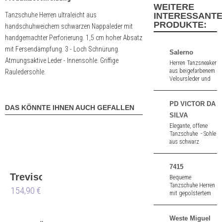
WEITERE
Tanzschuhe Herren ultraleicht aus
INTERESSANT
PRODUKTE:
handschuhweichem schwarzen Nappaleder mit
handgemachter Perforierung. 1,5 cm hoher Absatz
mit Fersendämpfung. 3 - Loch Schnürung.
Salerno
Atmungsaktive Leder - Innensohle. Griffige
Herren Tanzsneaker
aus beigefarbenem
Rauledersohle.
Veloursleder und
weißem Nappa.
PD VICTOR DA
DAS KÖNNTE IHNEN AUCH GEFALLEN
SILVA
Elegante, offene
Tanzschuhe - Sohle
aus schwarz
Nubuk. 1,5 cm
hoher Absatz.
7415
Treviso
Bequeme
Tanzschuhe Herren
154,90 €
mit gepolstertem
Innenfutter aus
schwarzem
Velourleder.
Weste Miguel