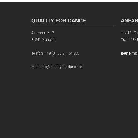
QUALITY FOR DANCE
ANFA
Asamstraße 7
U1/U2 - Fr
81541 München
Tram 18 -
Telefon:
+49 (0)176 211 64 255
Route
mit
Mail: info@quality-for-dance.de