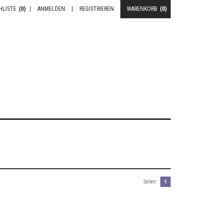
HLISTE
(0)
|
ANMELDEN
|
REGISTRIEREN
WARENKORB
(0)
Seiten:
1