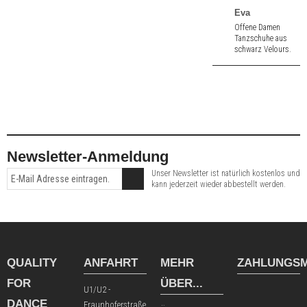
Eva
Offene Damen
Tanzschuhe aus
schwarz Velours.
5,5 cm hoher
Absatz.
Newsletter-Anmeldung
Unser Newsletter ist natürlich kostenlos und
kann jederzeit wieder abbestellt werden.
QUALITY
ANFAHRT
MEHR
ZAHLUNGSM
FOR
ÜBER...
U1/U2 -
DANCE
Fraunhoferstraße