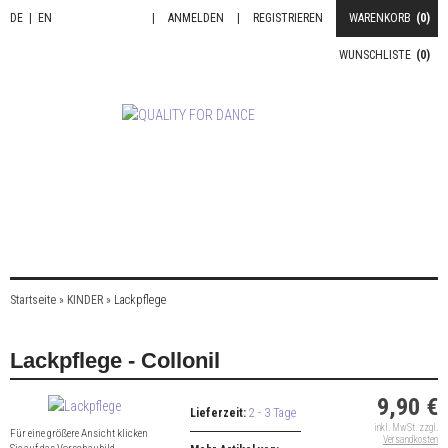
DE
|
EN
|
ANMELDEN
|
REGISTRIEREN
WARENKORB
(0)
WUNSCHLISTE
(0)
Startseite
»
KINDER
»
Lackpflege
Lackpflege - Collonil
9,90 €
Lieferzeit:
2 - 3 Tage
inkl. MwSt. zzgl.
Für eine größere Ansicht klicken
Versandkosten