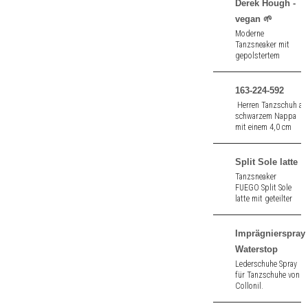
Derek Hough -
vegan 🌱
Moderne
Tanzsneaker mit
gepolstertem
Innensohle und
Drehspots aus
schwarzem
163-224-592
Kunstleder - vegan
Herren Tanzschuh au
🌱.
schwarzem Nappa
mit einem 4,0 cm
Absatz.
Split Sole latte
Tanzsneaker
FUEGO Split Sole
latte mit geteilter
Sohle aus Leinen
und Neopren mit
straßentauglicher
Imprägnierspray
Sohle.
Waterstop
Lederschuhe Spray
für Tanzschuhe von
Collonil.