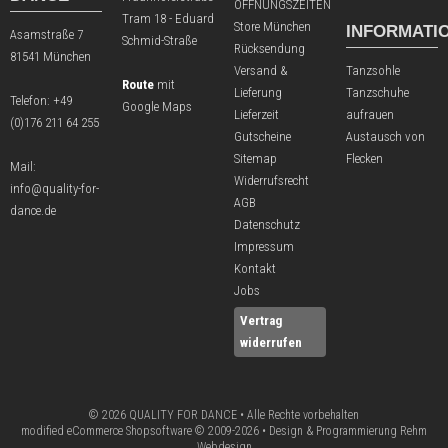
ÖFFNUNGSZEITEN
Tram 18 - Eduard
Store München
INFORMATI
Asamstraße 7
Schmid-Straße
Rücksendung
81541 München
Versand &
Tanzsohle
Route
mit
Lieferung
Tanzschuhe
Telefon:
+49
Google Maps
Lieferzeit
aufrauen
(0)176 211 64 255
Gutscheine
Austausch von
Sitemap
Flecken
Mail:
Widerrufsrecht
info@quality-for-
AGB
dance.de
Datenschutz
Impressum
Kontakt
Jobs
Vertrag
widerrufen
© 2026 QUALITY FOR DANCE • Alle Rechte vorbehalten
modified eCommerce Shopsoftware © 2009-2026 • Design & Programmierung Rehm
Webdesign