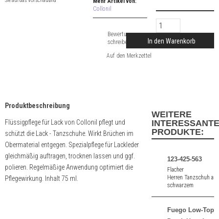
Sie auf das Vorschaubild
Mehr Artikel von:
Collonil
Bewertung
In den Warenkorb
schreiben
Produktbeschreibung
WEITERE
Flüssigpflege für Lack von Collonil pflegt und
INTERESSANT
PRODUKTE:
schützt die Lack - Tanzschuhe. Wirkt Brüchen im
Obermaterial entgegen. Spezialpflege für Lackleder
gleichmäßig auftragen, trocknen lassen und ggf.
123-425-563
polieren. Regelmäßige Anwendung optimiert die
Flacher
Herren Tanzschuh au
Pflegewirkung. Inhalt 75 ml.
schwarzem
Nubuk mit einem
1,5 cm Absatz.
Fuego Low-Top