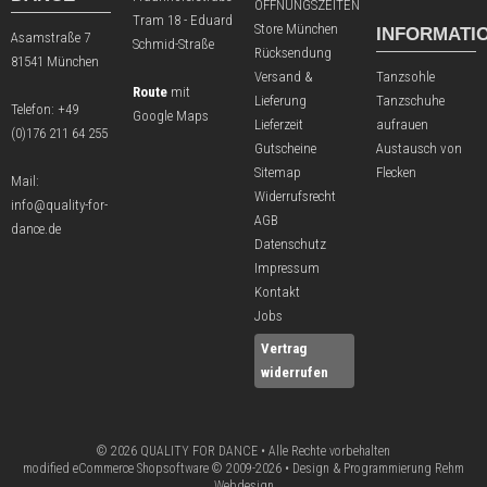
ÖFFNUNGSZEITEN
Tram 18 - Eduard
Store München
INFORMATI
Asamstraße 7
Schmid-Straße
Rücksendung
81541 München
Versand &
Tanzsohle
Route
mit
Lieferung
Tanzschuhe
Telefon:
+49
Google Maps
Lieferzeit
aufrauen
(0)176 211 64 255
Gutscheine
Austausch von
Sitemap
Flecken
Mail:
Widerrufsrecht
info@quality-for-
AGB
dance.de
Datenschutz
Impressum
Kontakt
Jobs
Vertrag
widerrufen
© 2026 QUALITY FOR DANCE • Alle Rechte vorbehalten
modified eCommerce Shopsoftware © 2009-2026 • Design & Programmierung Rehm
Webdesign