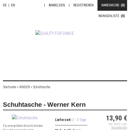
DE
|
EN
|
ANMELDEN
|
REGISTRIEREN
WARENKORB
(0)
WUNSCHLISTE
(0)
Startseite
»
KINDER
»
Schuhtasche
Schuhtasche - Werner Kern
13,90 €
Lieferzeit:
2 - 3 Tage
inkl. MwSt. zzgl.
Für eine größere Ansicht klicken
Versandkosten