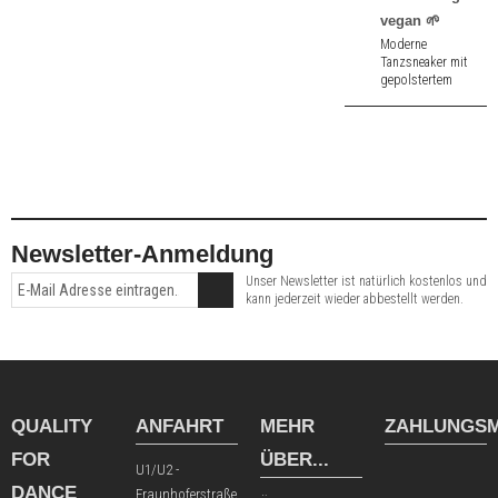
vegan 🌱
Moderne
Tanzsneaker mit
gepolstertem
Innensohle und
Drehspots aus
schwarzem
Kunstleder - vegan
🌱.
Newsletter-Anmeldung
Unser Newsletter ist natürlich kostenlos und
kann jederzeit wieder abbestellt werden.
QUALITY
ANFAHRT
MEHR
ZAHLUNGSM
FOR
ÜBER...
U1/U2 -
DANCE
Fraunhoferstraße