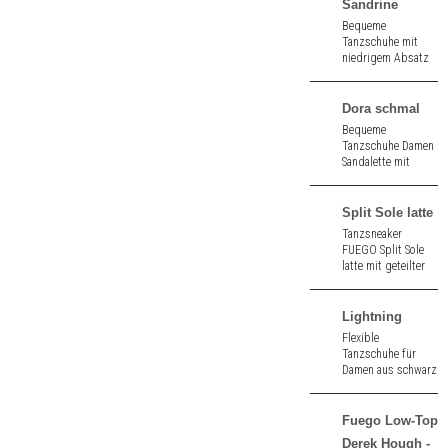
weißem Kunstleder
Sandrine
- vegan 🌱.
Bequeme
Tanzschuhe mit
niedrigem Absatz
aus schwarzem
Velourleder. 3,5 cm
hoher Absatz.
Dora schmal
Bequeme
Tanzschuhe Damen
Sandalette mit
kleiner
Zehenöffnung aus
perl nude Nappa.
Split Sole latte
Schmale Weite. 5,5
Tanzsneaker
cm hoher Absatz.
FUEGO Split Sole
latte mit geteilter
Sohle aus Leinen
und Neopren mit
straßentauglicher
Lightning
Sohle.
Flexible
Tanzschuhe für
Damen aus schwarz
Leder. Geteilte
Sohle. Absatzhöhe
1,5" (ca. 4,0 cm).
Fuego Low-Top
Derek Hough -