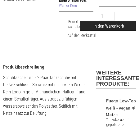
Sie auf das Vorschaubild
Mehr Artikel von:
Werner Kern
Bewertung
In den Warenkorb
schreiben
Produktbeschreibung
WEITERE
Schuhtasche für 1 - 2 Paar Tanzschuhe mit
INTERESSANT
PRODUKTE:
Reißverschluss. Schwarz mit gesticktem Werner
Kern Logo in gold. Mit handlichem Haltegriff und
einem Schulterträger. Aus strapazierfähigem
Fuego Low-Top
wasserabweisenden Polyesther. Seitlich mit
weiß - vegan 🌱
Netzeinsatz zur Belüftung.
Moderne
Tanzskenaer mit
gepolstertem
Innensohle und
Drehspots aus