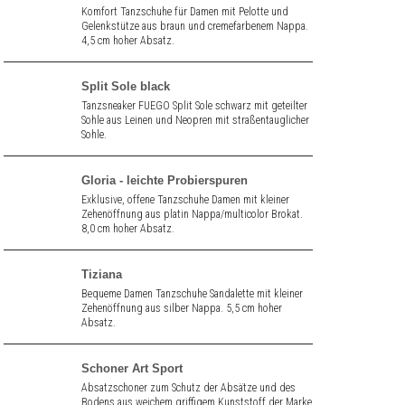
Komfort Tanzschuhe für Damen mit Pelotte und
Gelenkstütze aus braun und cremefarbenem Nappa.
4,5 cm hoher Absatz.
Split Sole black
Tanzsneaker FUEGO Split Sole schwarz mit geteilter
Sohle aus Leinen und Neopren mit straßentauglicher
Sohle.
Gloria - leichte Probierspuren
Exklusive, offene Tanzschuhe Damen mit kleiner
Zehenöffnung aus platin Nappa/multicolor Brokat.
8,0 cm hoher Absatz.
Tiziana
Bequeme Damen Tanzschuhe Sandalette mit kleiner
Zehenöffnung aus silber Nappa. 5,5 cm hoher
Absatz.
Schoner Art Sport
Absatzschoner zum Schutz der Absätze und des
Bodens aus weichem griffigem Kunststoff der Marke