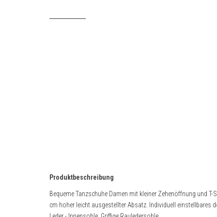
Produktbeschreibung
Bequeme Tanzschuhe Damen mit kleiner Zehenöffnung und T-St
cm hoher leicht ausgestellter Absatz. Individuell einstellbare
Leder - Innensohle. Griffige Rauledersohle.