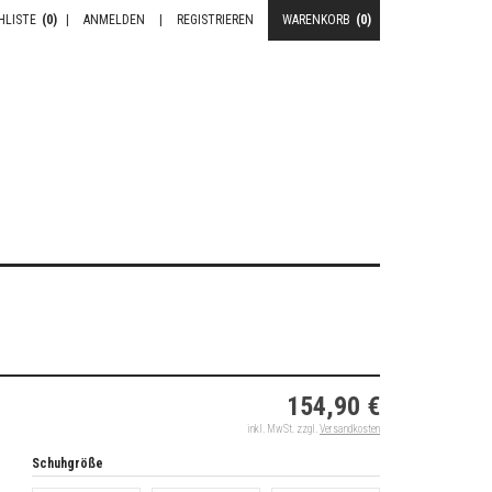
HLISTE
(0)
|
ANMELDEN
|
REGISTRIEREN
WARENKORB
(0)
154,90 €
inkl. MwSt. zzgl.
Versandkosten
Schuhgröße