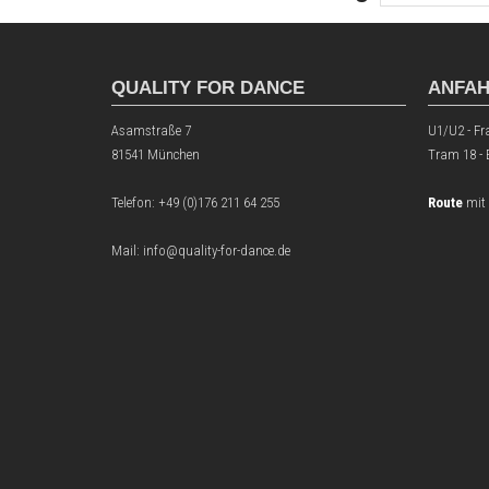
QUALITY FOR DANCE
ANFA
Asamstraße 7
U1/U2 - Fr
81541 München
Tram 18 -
Telefon:
+49 (0)176 211 64 255
Route
mit
Mail: info@quality-for-dance.de