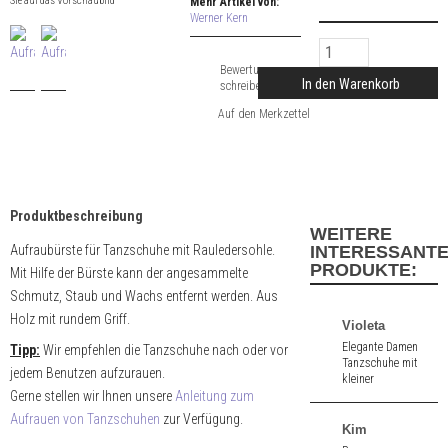
Sie auf das Vorschaubild
Mehr Artikel von:
Werner Kern
Bewertung
In den Warenkorb
schreiben
Produktbeschreibung
WEITERE
Aufraubürste für Tanzschuhe mit Rauledersohle.
INTERESSANT
PRODUKTE:
Mit Hilfe der Bürste kann der angesammelte
Schmutz, Staub und Wachs entfernt werden. Aus
Holz mit rundem Griff.
Violeta
Elegante Damen
Tipp:
Wir empfehlen die Tanzschuhe nach oder vor
Tanzschuhe mit
jedem Benutzen aufzurauen.
kleiner
Gerne stellen wir Ihnen unsere
Anleitung zum
Zehenöffnung aus
violettem Velours.
Aufrauen von Tanzschuhen
zur Verfügung.
7,0 cm hoher
Kim
Absatz.