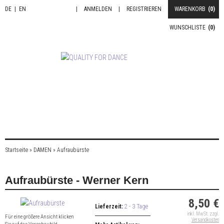
DE
|
EN
|
ANMELDEN
|
REGISTRIEREN
WARENKORB
(0)
WUNSCHLISTE
(0)
Startseite
»
DAMEN
»
Aufraubürste
Aufraubürste - Werner Kern
8,50 €
Lieferzeit:
2 - 3 Tage
inkl. MwSt. zzgl.
Für eine größere Ansicht klicken
Versandkosten