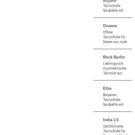
Bequeme
Tanzschuhe
Sandalette mit
Zehenöffnung aus
gold / platin
Nappa. 3,5 cm
Oceane
hoher Absatz.
Offene
Tanzschuhe für
Damen aus nude
Satin. 6,0 cm hoher
Absatz.
Rock Berlin
Lieblingsrock.
Asymmetrischer
Tanzrock aus
schwarzem Jersey.
Perfekt für Tango
und Salsa! Schlicht
Ellie
und dennoch
Bequeme
elegant.
Tanzschuhe
Sandalette mit
kleiner
Zehenöffnung aus
schwarz
India LS
Velours/brokat
Geschlossene
silber multi. 5,5 cm
Tanzschuhe für
hoher Absatz.