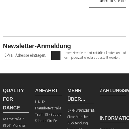
Damen mit Stiletto -
Absatz aus weiß
Satin. 6,0 cm hoher
Absatz.
Newsletter-Anmeldung
Unser Newsletter ist natürlich kostenlos und
kann jederzeit wieder abbestellt werden.
QUALITY
ANFAHRT
MEHR
ZAHLUNGSM
FOR
ÜBER...
U1/U2 -
DANCE
Fraunhoferstraße
ÖFFNUNGSZEITEN
Tram 18 - Eduard
Store München
INFORMATI
Asamstraße 7
Schmid-Straße
Rücksendung
81541 München