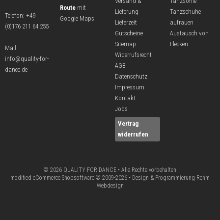
Versand &
Tanzsohle
Route
mit
Lieferung
Tanzschuhe
Telefon:
+49
Google Maps
Lieferzeit
aufrauen
(0)176 211 64 255
Gutscheine
Austausch von
Sitemap
Flecken
Mail:
Widerrufsrecht
info@quality-for-
AGB
dance.de
Datenschutz
Impressum
Kontakt
Jobs
Vertrag
widerrufen
© 2026 QUALITY FOR DANCE • Alle Rechte vorbehalten
modified eCommerce Shopsoftware © 2009-2026 • Design & Programmierung Rehm
Webdesign