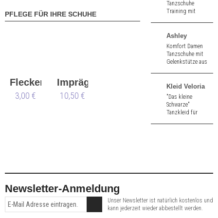
Tanzschuhe
Training mit
PFLEGE FÜR IHRE SCHUHE
Gelenkstütze aus
schwarz Nappa. 4,5
cm hoher Absatz.
Ashley
Komfort Damen
Tanzschuhe mit
Gelenkstütze aus
schwarz Velours.
4,5 cm hoher
Flecken
Imprägnierspray
Absatz.
Kleid Veloria
Werner
3,00 €
Waterstop
10,50 €
"Das kleine
Schwarze"
Kern
Tanzkleid für
Tango, Salsa und
Standard aus
weichem Jersey in
Nachtschwarz.
Newsletter-Anmeldung
Unser Newsletter ist natürlich kostenlos und
kann jederzeit wieder abbestellt werden.