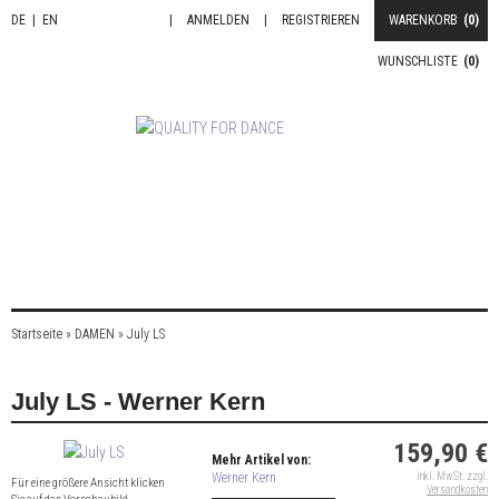
DE
|
EN
|
ANMELDEN
|
REGISTRIEREN
WARENKORB
(0)
WUNSCHLISTE
(0)
Startseite
»
DAMEN
»
July LS
July LS - Werner Kern
159,90 €
Mehr Artikel von:
Werner Kern
inkl. MwSt. zzgl.
Für eine größere Ansicht klicken
Versandkosten