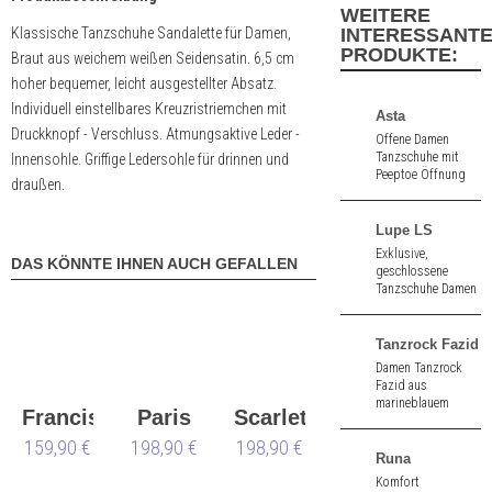
WEITERE
Klassische Tanzschuhe Sandalette für Damen,
INTERESSANT
PRODUKTE:
Braut aus weichem weißen Seidensatin. 6,5 cm
hoher bequemer, leicht ausgestellter Absatz.
Individuell einstellbares Kreuzristriemchen mit
Asta
Druckknopf - Verschluss. Atmungsaktive Leder -
Offene Damen
Tanzschuhe mit
Innensohle. Griffige Ledersohle für drinnen und
Peeptoe Öffnung
draußen.
aus schwarz
Nappa. 8,0 cm
hoher Absatz.
Lupe LS
Exklusive,
DAS KÖNNTE IHNEN AUCH GEFALLEN
geschlossene
Tanzschuhe Damen
mit hohem Absatz
aus schwarz Lack.
Mit Ledersohle. 8,0
Tanzrock Fazid
cm hoher Absatz.
Damen Tanzrock
Fazid aus
marineblauem
Francis
Paris
Scarlet
Stretch-Jersey.
Atmungsaktiv.
159,90 €
LS
198,90 €
LS
198,90 €
LS
Runa
Komfort