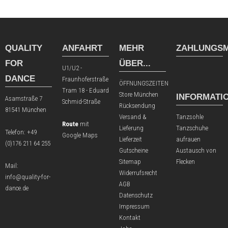
QUALITY
ANFAHRT
MEHR
ZAHLUNGSM
FOR
ÜBER...
U1/U2 -
DANCE
Fraunhoferstraße
ÖFFNUNGSZEITEN
Tram 18 - Eduard
Store München
INFORMATI
Asamstraße 7
Schmid-Straße
Rücksendung
81541 München
Versand &
Tanzsohle
Route
mit
Lieferung
Tanzschuhe
Telefon:
+49
Google Maps
Lieferzeit
aufrauen
(0)176 211 64 255
Gutscheine
Austausch von
Sitemap
Flecken
Mail:
Widerrufsrecht
info@quality-for-
AGB
dance.de
Datenschutz
Impressum
Kontakt