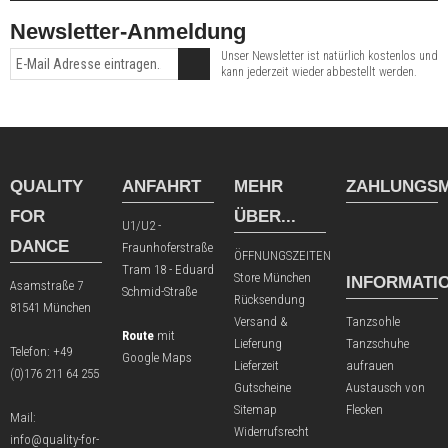
Newsletter-Anmeldung
Unser Newsletter ist natürlich kostenlos und
kann jederzeit wieder abbestellt werden.
QUALITY
ANFAHRT
MEHR
ZAHLUNGSM
FOR
ÜBER...
U1/U2 -
DANCE
Fraunhoferstraße
ÖFFNUNGSZEITEN
Tram 18 - Eduard
Store München
INFORMATI
Asamstraße 7
Schmid-Straße
Rücksendung
81541 München
Versand &
Tanzsohle
Route
mit
Lieferung
Tanzschuhe
Telefon:
+49
Google Maps
Lieferzeit
aufrauen
(0)176 211 64 255
Gutscheine
Austausch von
Sitemap
Flecken
Mail:
Widerrufsrecht
info@quality-for-