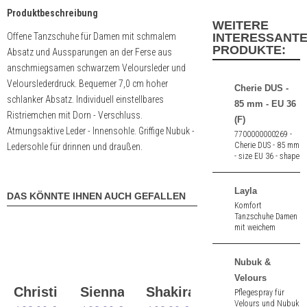
Produktbeschreibung
WEITERE
Offene Tanzschuhe für Damen mit schmalem
INTERESSANT
PRODUKTE:
Absatz und Aussparungen an der Ferse aus
anschmiegsamen schwarzem Veloursleder und
Velourslederdruck. Bequemer 7,0 cm hoher
Cherie DUS -
schlanker Absatz. Individuell einstellbares
85 mm - EU 36
Ristriemchen mit Dorn - Verschluss.
(F)
Atmungsaktive Leder - Innensohle. Griffige Nubuk -
7700000000269 -
Cherie DUS - 85 mm
Ledersohle für drinnen und draußen.
- size EU 36 - shape
flat (F)
Layla
DAS KÖNNTE IHNEN AUCH GEFALLEN
Komfort
Tanzschuhe Damen
mit weichem
Fußbett aus
schwarz Nappa. 6,0
cm hoher Absatz.
Nubuk &
Velours
Christina
Sienna
Shakira
Pflegespray für
Velours und Nubuk