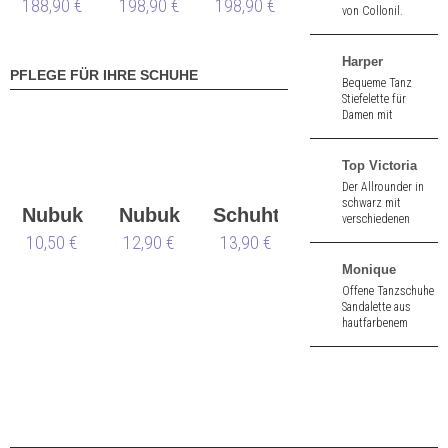
188,90 €
198,90 €
LS
198,90 €
LS
von Collonil.
Harper
PFLEGE FÜR IHRE SCHUHE
Bequeme Tanz
Stiefelette für
Damen mit
gepolsterter
Innensohle aus
schwarzem
Top Victoria
Velours.
Der Allrounder in
Durchgehende
schwarz mit
Sohle. 1,5 cm hoher
Nubuk
Nubuk
Schuhtasche
verschiedenen
Absatz.
Tragemöglichkeiten:
10,50 €
&
12,90 €
Box
13,90 €
Wasserfall lieber
vorne oder hinten?
Velours
Monique
Mit diesem
Offene Tanzschuhe
Tanztop ein
Sandalette aus
Kinderspiel!
hautfarbenem
Seidensatin. 3,5 cm
hoher Absatz.