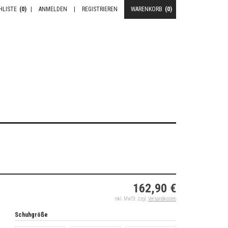
HLISTE
(0)
|
ANMELDEN
|
REGISTRIEREN
WARENKORB
(0)
162,90 €
inkl. MwSt. zzgl.
Versandkosten
Schuhgröße