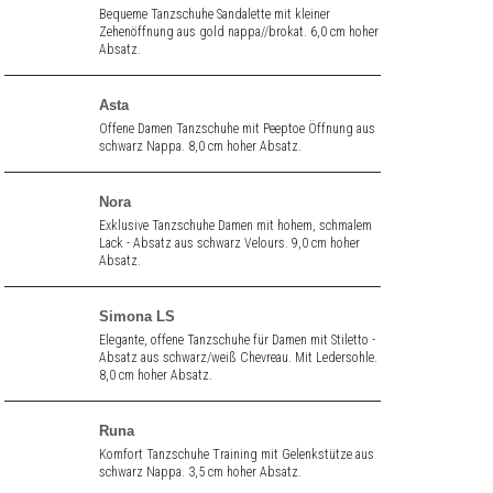
Bequeme Tanzschuhe Sandalette mit kleiner
Zehenöffnung aus gold nappa//brokat. 6,0 cm hoher
Absatz.
Asta
Offene Damen Tanzschuhe mit Peeptoe Öffnung aus
schwarz Nappa. 8,0 cm hoher Absatz.
Nora
Exklusive Tanzschuhe Damen mit hohem, schmalem
Lack - Absatz aus schwarz Velours. 9,0 cm hoher
Absatz.
Simona LS
Elegante, offene Tanzschuhe für Damen mit Stiletto -
Absatz aus schwarz/weiß Chevreau. Mit Ledersohle.
8,0 cm hoher Absatz.
Runa
Komfort Tanzschuhe Training mit Gelenkstütze aus
schwarz Nappa. 3,5 cm hoher Absatz.