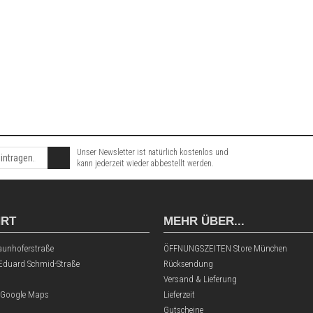
Unser Newsletter ist natürlich kostenlos und
kann jederzeit wieder abbestellt werden.
HRT
MEHR ÜBER...
aunhoferstraße
ÖFFNUNGSZEITEN Store München
 Eduard Schmid-Straße
Rücksendung
Versand & Lieferung
 Google Maps
Lieferzeit
Gutscheine