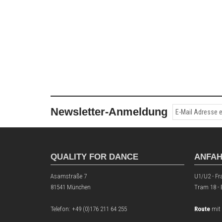
Newsletter-Anmeldung
QUALITY FOR DANCE
ANFA
Asamstraße 7
U1/U2 - Fr
81541 München
Tram 18 -
Telefon:
+49 (0)176 211 64 255
Route
mit