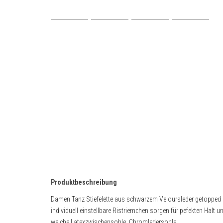
Produktbeschreibung
Damen Tanz Stiefelette aus schwarzem Veloursleder getopped mi
individuell einstellbare Ristriemchen sorgen für pefekten Halt u
weiche Latexzwischensohle, Chromledersohle.