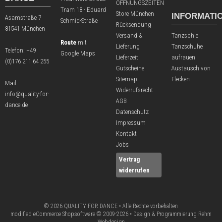
ÖFFNUNGSZEITEN
Tram 18 - Eduard
Store München
INFORMATI
Asamstraße 7
Schmid-Straße
Rücksendung
81541 München
Versand &
Tanzsohle
Route
mit
Lieferung
Tanzschuhe
Telefon:
+49
Google Maps
Lieferzeit
aufrauen
(0)176 211 64 255
Gutscheine
Austausch von
Sitemap
Flecken
Mail:
Widerrufsrecht
info@quality-for-
AGB
dance.de
Datenschutz
Impressum
Kontakt
Jobs
Vertrag
widerrufen
© 2026 QUALITY FOR DANCE • Alle Rechte vorbehalten
modified eCommerce Shopsoftware © 2009-2026 • Design & Programmierung Rehm