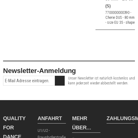
(S)
7700000000390 -
Cherie DUS - 80 mm
- size EU 35 - shape
standard (S)
Newsletter-Anmeldung
Unser Newsletter ist natürlich kostenlos und
kann jederzeit wieder abbestellt werden.
QUALITY
ANFAHRT
MEHR
ZAHLUNGSM
FOR
ÜBER...
U1/U2 -
DANCE
Fraunhoferstraße