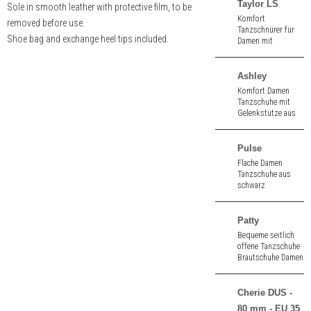
Taylor LS
Sole in smooth leather with protective film, to be
Komfort
removed before use.
Tanzschnürer für
Shoe bag and exchange heel tips included.
Damen mit
Gelenkstütze aus
schwarz/weißem
Nappaleder. 1,5 cm
Ashley
hoher Absatz.
Komfort Damen
Ledersohle.
Tanzschuhe mit
Gelenkstütze aus
schwarz Velours.
6,0 cm hoher
Absatz.
Pulse
Flache Damen
Tanzschuhe aus
schwarz
Leder/Neopren.
Ohne Absatz.
Patty
Bequeme seitlich
offene Tanzschuhe
Brautschuhe Damen
aus weiß Satin. 5,5
cm hoher Absatz.
Cherie DUS -
80 mm - EU 35