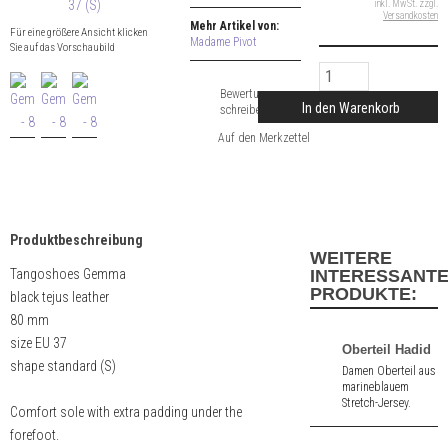
inkl. MwSt. zzgl.
Versandkosten
Mehr Artikel von:
Für eine größere Ansicht klicken
Madame Pivot
Sie auf das Vorschaubild
Bewertung
In den Warenkorb
schreiben
Produktbeschreibung
WEITERE
Tangoshoes Gemma
INTERESSANT
PRODUKTE:
black tejus leather
80 mm
size EU 37
Oberteil Hadid
shape standard (S)
Damen Oberteil aus
marineblauem
Stretch-Jersey.
Comfort sole with extra padding under the
Atmungsaktiv.
forefoot.