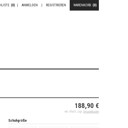
HLISTE
(0)
|
ANMELDEN
|
REGISTRIEREN
WARENKORB
(0)
188,90 €
inkl. MwSt. zzgl.
Versandkosten
Schuhgröße