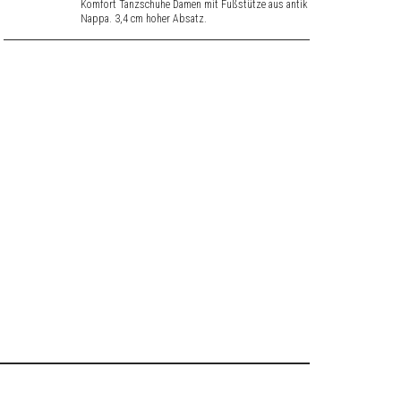
Komfort Tanzschuhe Damen mit Fußstütze aus antik
Nappa. 3,4 cm hoher Absatz.