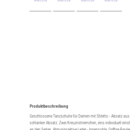
Produktbeschreibung
Geschlossene Tanzschuhe für Damen mit Stiletto - Absatz au
schlanker Absatz. Zwei Kreuzristriemchen, eins individuell ei
an den Seiten. Atmungsaktive Leder - Innensohle. Griffige Raule