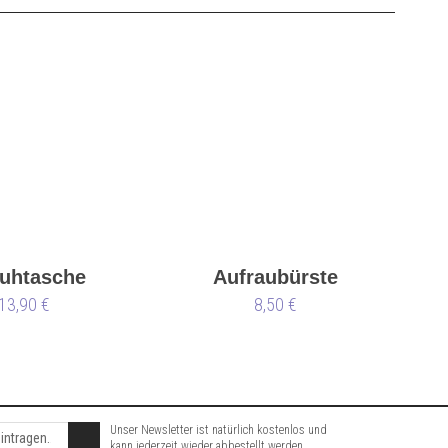
uhtasche
Aufraubürste
13,90 €
8,50 €
Unser Newsletter ist natürlich kostenlos und
kann jederzeit wieder abbestellt werden.