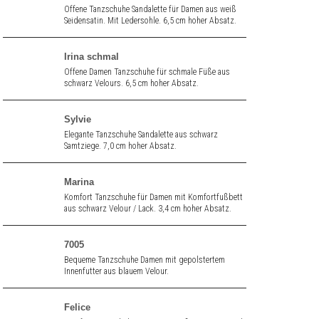
Offene Tanzschuhe Sandalette für Damen aus weiß
Seidensatin. Mit Ledersohle. 6,5 cm hoher Absatz.
Irina schmal
Offene Damen Tanzschuhe für schmale Füße aus
schwarz Velours. 6,5 cm hoher Absatz.
Sylvie
Elegante Tanzschuhe Sandalette aus schwarz
Samtziege. 7,0 cm hoher Absatz.
Marina
Komfort Tanzschuhe für Damen mit Komfortfußbett
aus schwarz Velour / Lack. 3,4 cm hoher Absatz.
7005
Bequeme Tanzschuhe Damen mit gepolstertem
Innenfutter aus blauem Velour.
Felice