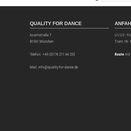
QUALITY FOR DANCE
ANFA
Asamstraße 7
U1/U2 - Fr
81541 München
Tram 18 -
Telefon:
+49 (0)176 211 64 255
Route
mit
Mail: info@quality-for-dance.de