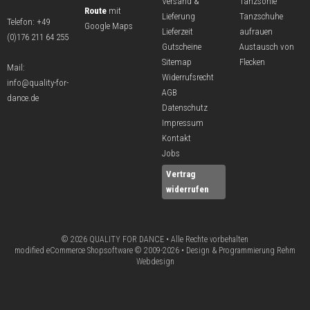
Versand &
Tanzsohle
Route
mit
Lieferung
Tanzschuhe
Telefon:
+49
Google Maps
Lieferzeit
aufrauen
(0)176 211 64 255
Gutscheine
Austausch von
Sitemap
Flecken
Mail:
Widerrufsrecht
info@quality-for-
AGB
dance.de
Datenschutz
Impressum
Kontakt
Jobs
Vertrag
widerrufen
© 2026 QUALITY FOR DANCE • Alle Rechte vorbehalten
modified eCommerce Shopsoftware © 2009-2026 • Design & Programmierung Rehm
Webdesign