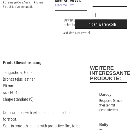
Mehr Artikel von:
Für eine größere Ansicht klicken
Madame Pivot
Sie auf das Vorschaubild
Bewertung
In den Warenkorb
schreiben
Produktbeschreibung
WEITERE
Tangoshoes Gioia
INTERESSANT
PRODUKTE:
Bronze tejus leather
80 mm
size EU 40
Darcey
shape standard (S)
Bequeme Damen
Sneaker mit
gepolstertem
Comfort sole with extra padding under the
Innenfutter aus
forefoot.
beige farbenem
Veloursleder und
Betty
Sole in smooth leather with protective film, to be
gold farbenem