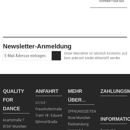
schmale Füße aus
schwarz Velours.
6,5 cm hoher
Absatz.
Newsletter-Anmeldung
Unser Newsletter ist natürlich kostenlos und
kann jederzeit wieder abbestellt werden.
QUALITY
ANFAHRT
MEHR
ZAHLUNGSM
FOR
ÜBER...
U1/U2 -
DANCE
Fraunhoferstraße
ÖFFNUNGSZEITEN
Tram 18 - Eduard
Store München
INFORMATI
Asamstraße 7
Schmid-Straße
Rücksendung
81541 München