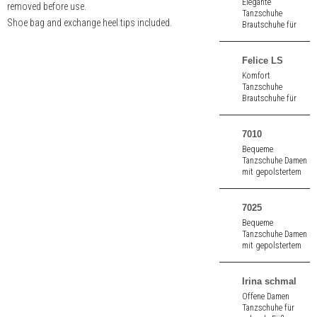
Elegante
removed before use.
Nappaleder.
Tanzschuhe
Straßentaugliche
Shoe bag and exchange heel tips included.
Brautschuhe für
Sneakersohle.
Damen mit
gekreuztem
Fesselriemchen aus
Felice LS
weiß Satin. 6,5 cm
Komfort
hoher Absatz.
Tanzschuhe
Brautschuhe für
Damen mit
Fußstütze aus weiß
Seidensatin. Mit
7010
Ledersohle. 4,5 cm
Bequeme
hoher Absatz.
Tanzschuhe Damen
mit gepolstertem
Innenfutter aus
schwarzem Nappa.
7025
Bequeme
Tanzschuhe Damen
mit gepolstertem
Innenfutter aus
weißem Nappa.
Irina schmal
Offene Damen
Tanzschuhe für