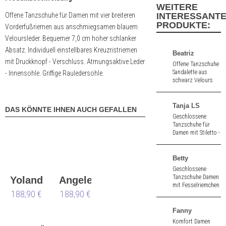
WEITERE
Offene Tanzschuhe für Damen mit vier breiteren
INTERESSANT
PRODUKTE:
Vorderfußriemen aus anschmiegsamen blauem
Veloursleder. Bequemer 7,0 cm hoher schlanker
Absatz. Individuell einstellbares Kreuzristriemen
Beatriz
mit Druckknopf - Verschluss. Atmungsaktive Leder
Offene Tanzschuhe
Sandalette aus
- Innensohle. Griffige Rauledersohle.
schwarz Velours
und rotem Velours
und einer kleinen
Schleife. 8,0 cm
Tanja LS
DAS KÖNNTE IHNEN AUCH GEFALLEN
hoher schmaler
Geschlossene
Absatz.
Tanzschuhe für
Damen mit Stiletto -
Absatz aus
schwarz Velours.
6,0 cm hoher
Betty
Absatz.
Geschlossene
Tanzschuhe Damen
Yolanda
Angeles
mit Fesselriemchen
188,90 €
188,90 €
aus schwarz
Nappa. 6,5 cm
hoher Absatz.
Fanny
Komfort Damen