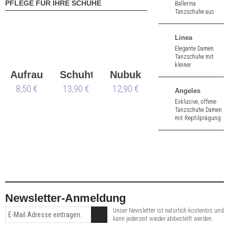
PFLEGE FÜR IHRE SCHUHE
Ballerina
Tanzschuhe aus
schwarzem
Nappaleder. 1,5 cm
hoher Absatz.
Linea
Elegante Damen
Tanzschuhe mit
kleiner
Aufraubürste
Schuhtasche
Nubuk
Zehenöffnung aus
rot Velours. 7,0 cm
8,50 €
13,90 €
12,90 €
Box
hoher Absatz.
Angeles
Exklusive, offene
Tanzschuhe Damen
mit Reptilprägung
aus blau Nappa.
8,0 cm hoher
Absatz.
Newsletter-Anmeldung
Unser Newsletter ist natürlich kostenlos und
kann jederzeit wieder abbestellt werden.