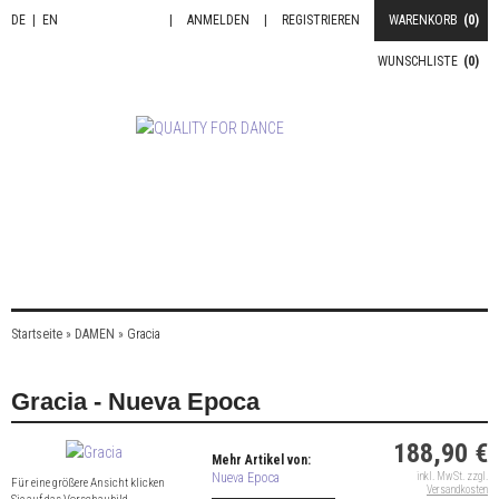
DE
|
EN
|
ANMELDEN
|
REGISTRIEREN
WARENKORB
(0)
WUNSCHLISTE
(0)
Startseite
»
DAMEN
»
Gracia
Gracia - Nueva Epoca
188,90 €
Mehr Artikel von:
Nueva Epoca
inkl. MwSt. zzgl.
Für eine größere Ansicht klicken
Versandkosten