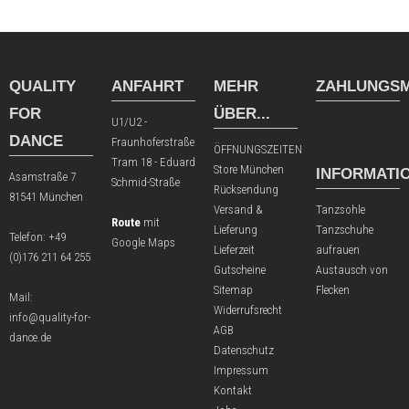
QUALITY
ANFAHRT
MEHR
ZAHLUNGSM
FOR
ÜBER...
U1/U2 -
DANCE
Fraunhoferstraße
ÖFFNUNGSZEITEN
Tram 18 - Eduard
Store München
INFORMATI
Asamstraße 7
Schmid-Straße
Rücksendung
81541 München
Versand &
Tanzsohle
Route
mit
Lieferung
Tanzschuhe
Telefon:
+49
Google Maps
Lieferzeit
aufrauen
(0)176 211 64 255
Gutscheine
Austausch von
Sitemap
Flecken
Mail:
Widerrufsrecht
info@quality-for-
AGB
dance.de
Datenschutz
Impressum
Kontakt