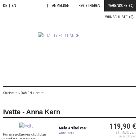
DE
|
EN
|
ANMELDEN
|
REGISTRIEREN
WARENKORB
(0)
WUNSCHLISTE
(0)
Startseite
»
DAMEN
»
Ivette
Ivette - Anna Kern
119,90 €
Mehr Artikel von:
Anna Kern
inkl. MwSt. zzgl.
Für eine größere Ansicht klicken
Versandkosten