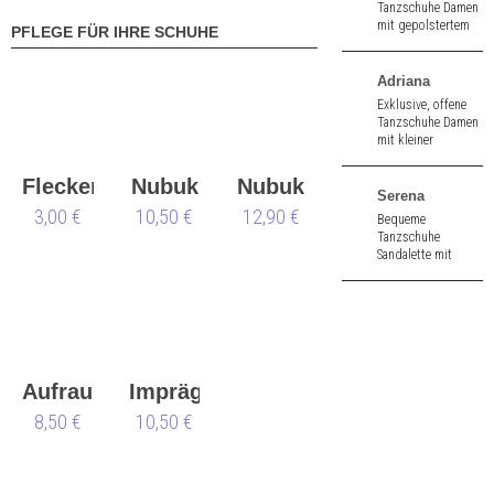
Tanzschuhe Damen
mit gepolstertem
PFLEGE FÜR IHRE SCHUHE
Innenfutter aus
weißem Leder und
silbernem Brokat.
Adriana
Durchgehende
Exklusive, offene
Sohle. 1,0 cm hoher
Tanzschuhe Damen
Absatz.
mit kleiner
Zehenöffnung aus
blau Velours und
Flecken
Nubuk
Nubuk
bedrucktem Leder.
Serena
7,0 cm hoher
Anna
3,00 €
10,50 €
&
12,90 €
Box
Bequeme
Absatz.
Tanzschuhe
Kern
Velours
Sandalette mit
kleiner
Zehenöffnung aus
bronze Satin. 5,0
cm hoher Absatz.
Aufraubürste
Imprägnierspray
8,50 €
Waterstop
10,50 €