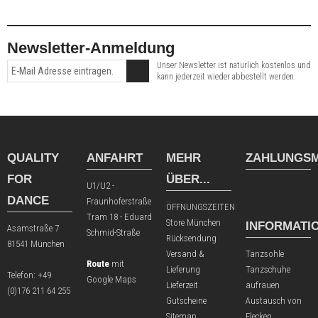
Newsletter-Anmeldung
Unser Newsletter ist natürlich kostenlos und
kann jederzeit wieder abbestellt werden.
QUALITY
ANFAHRT
MEHR
ZAHLUNGSM
FOR
ÜBER...
U1/U2 -
DANCE
Fraunhoferstraße
ÖFFNUNGSZEITEN
Tram 18 - Eduard
Store München
INFORMATI
Asamstraße 7
Schmid-Straße
Rücksendung
81541 München
Versand &
Tanzsohle
Route
mit
Lieferung
Tanzschuhe
Telefon:
+49
Google Maps
Lieferzeit
aufrauen
(0)176 211 64 255
Gutscheine
Austausch von
Sitemap
Flecken