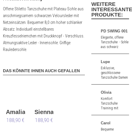
WEITERE
Offene Stiletto Tanzschuhe mit Plateau-Sohle aus
INTERESSANT
PRODUKTE:
anschmiegsamem schwarzen Veloursleder mit
Netzeinsätzen. Bequemer 8,0 cm hoher schlanker
Absatz. Individuell einstellbares
PD SWING 001
Kreuzfesselriemchen mit Druckknopf - Verschluss.
Elegante, offene
Tanzschuhe - Sohle
Atmungsaktive Leder - Innensohle. Griffige
aus schwarz
Rauledersohle.
Nubuk. 5,0 cm
hoher Absatz.
Lupe
Exklusive,
DAS KÖNNTE IHNEN AUCH GEFALLEN
geschlossene
Tanzschuhe Damen
mit hohem Absatz
aus schwarz Lack.
8,0 cm hoher
Olivia
Absatz.
Komfort
Tanzschuhe
Training mit
Amalia
Sienna
Gelenkstütze aus
schwarz Nappa. 4,5
188,90 €
188,90 €
cm hoher Absatz.
Carol
Bequeme