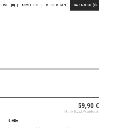
HLISTE
(0)
|
ANMELDEN
|
REGISTRIEREN
WARENKORB
(0)
59,90 €
inkl. MwSt. zzgl.
Versandkosten
Größe