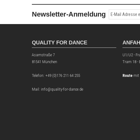
Newsletter-Anmeldung
QUALITY FOR DANCE
ANFA
Asamstraße 7
U1/U2 - Fr
81541 München
Tram 18 -
Telefon:
+49 (0)176 211 64 255
Route
mit
Mail: info@quality-for-dance.de