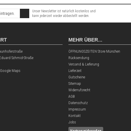
Unser Newsletter ist natürlich kostenlos und
kann jederzeit wieder abbestellt werden.
HRT
MEHR ÜBER...
aunhoferstraße
ÖFFNUNGSZEITEN Store München
 Eduard Schmid-Straße
Rücksendung
Versand & Lieferung
 Google Maps
Lieferzeit
Gutscheine
Sitemap
Widerrufsrecht
AGB
Datenschutz
Impressum
Kontakt
Jobs
Vertrag widerrufen