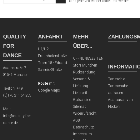
kann jederzeit wieder abbestellt werden.
QUALITY
ANFAHRT
MEHR
ZAHLUNGSM
FOR
ÜBER...
U1/U2 -
DANCE
Fraunhoferstraße
ÖFFNUNGSZEITEN
Tram 18 - Eduard
Store München
INFORMATI
Asamstraße 7
Schmid-Straße
Rücksendung
81541 München
Versand &
Tanzsohle
Route
mit
Lieferung
Tanzschuhe
Telefon:
+49
Google Maps
Lieferzeit
aufrauen
(0)176 211 64 255
Gutscheine
Austausch von
Sitemap
Flecken
Mail:
Widerrufsrecht
info@quality-for-
AGB
dance.de
Datenschutz
Impressum