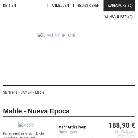
DE
|
EN
|
ANMELDEN
|
REGISTRIEREN
WARENKORB
(0)
WUNSCHLISTE
(0)
Startseite
»
DAMEN
»
Mable
Mable - Nueva Epoca
188,90 €
Mehr Artikel von:
Nueva Epoca
inkl. MwSt. zzgl.
Für eine größere Ansicht klicken
Versandkosten