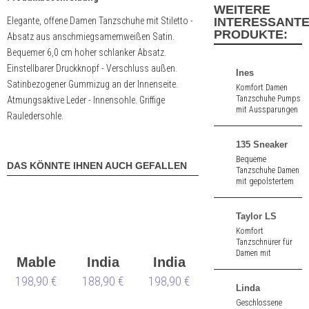
WEITERE
Elegante, offene Damen Tanzschuhe mit Stiletto -
INTERESSANT
PRODUKTE:
Absatz aus anschmiegsamemweißen Satin.
Bequemer 6,0 cm hoher schlanker Absatz.
Einstellbarer Druckknopf - Verschluss außen.
Ines
Satinbezogener Gummizug an der Innenseite.
Komfort Damen
Tanzschuhe Pumps
Atmungsaktive Leder - Innensohle. Griffige
mit Aussparungen
Rauledersohle.
an der Ferse aus
schwarz Nappa. 3,5
cm hoher Absatz.
135 Sneaker
Bequeme
DAS KÖNNTE IHNEN AUCH GEFALLEN
Tanzschuhe Damen
mit gepolstertem
Innenfutter aus
schwarz-rot Strick.
Geteilte Sohle. 1,0
Taylor LS
cm hoher Absatz.
Komfort
Tanzschnürer für
Damen mit
Mable
India
India
Gelenkstütze aus
barolo/cremefarbene
198,90 €
LS
188,90 €
198,90 €
LS
Nappaleder. 1,5 cm
Linda
hoher Absatz.
Geschlossene
Ledersohle.