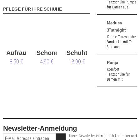
Tanzschuhe Pumps
für Damen aus
PFLEGE FÜR IHRE SCHUHE
schwarz Nappa. 6,5
cm hoher Absatz.
Medusa
3"straight
Offene Tanzschuhe
Sandalette mit T-
Steg aus
Aufraubürste
Schoner
Schuhtasche
hellbraunem Satin.
3" (ca. 8,0 cm)
8,50 €
Nueva
4,90 €
13,90 €
hoher Absatz.
Ronja
Epoca
Komfort
Tanzschuhe für
Damen mit
Komfortfußbett
aus schwarz Velour.
3,4 cm hoher
Absatz.
Newsletter-Anmeldung
Unser Newsletter ist natürlich kostenlos und