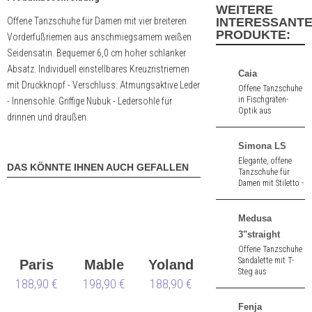
WEITERE
Offene Tanzschuhe für Damen mit vier breiteren
INTERESSANT
PRODUKTE:
Vorderfußriemen aus anschmiegsamem weißen
Seidensatin. Bequemer 6,0 cm hoher schlanker
Absatz. Individuell einstellbares Kreuzristriemen
Caia
mit Druckknopf - Verschluss. Atmungsaktive Leder
Offene Tanzschuhe
in Fischgräten-
- Innensohle. Griffige Nubuk - Ledersohle für
Optik aus
drinnen und draußen.
silberfarbenem
Nappaleder. 7,0 cm
hoher Absatz.
Simona LS
Elegante, offene
DAS KÖNNTE IHNEN AUCH GEFALLEN
Tanzschuhe für
Damen mit Stiletto -
Absatz aus
schwarz/weiß
Chevreau. Mit
Medusa
Ledersohle. 8,0 cm
3"straight
hoher Absatz.
Offene Tanzschuhe
Sandalette mit T-
Paris
Mable
Yolanda
Steg aus
188,90 €
198,90 €
LS
188,90 €
hellbraunem Satin.
3" (ca. 8,0 cm)
hoher Absatz.
Fenja