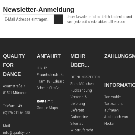
Newsletter-Anmeldung
Unser Newsletter ist natürlich kostenlos und
kann jederzeit wieder abbestellt werden.
QUALITY
ANFAHRT
MEHR
ZAHLUNGSM
FOR
ÜBER...
U1/U2 -
DANCE
Fraunhoferstraße
ÖFFNUNGSZEITEN
Tram 18 - Eduard
Store München
INFORMATI
Asamstraße 7
Schmid-Straße
Rücksendung
81541 München
Versand &
Tanzsohle
Route
mit
Lieferung
Tanzschuhe
Telefon:
+49
Google Maps
Lieferzeit
aufrauen
(0)176 211 64 255
Gutscheine
Austausch von
Sitemap
Flecken
Mail:
Widerrufsrecht
info@quality-for-