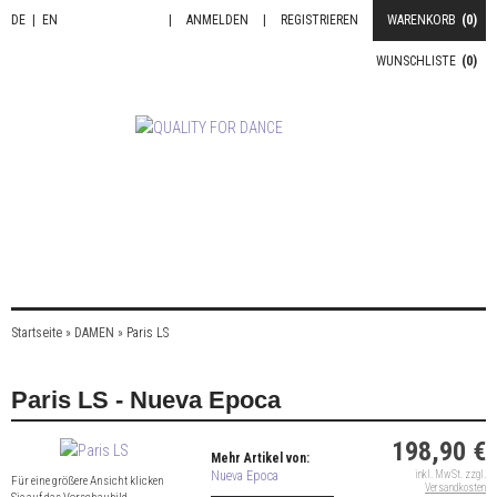
DE
|
EN
|
ANMELDEN
|
REGISTRIEREN
WARENKORB
(0)
WUNSCHLISTE
(0)
Startseite
»
DAMEN
»
Paris LS
Paris LS - Nueva Epoca
198,90 €
Mehr Artikel von:
Nueva Epoca
inkl. MwSt. zzgl.
Für eine größere Ansicht klicken
Versandkosten