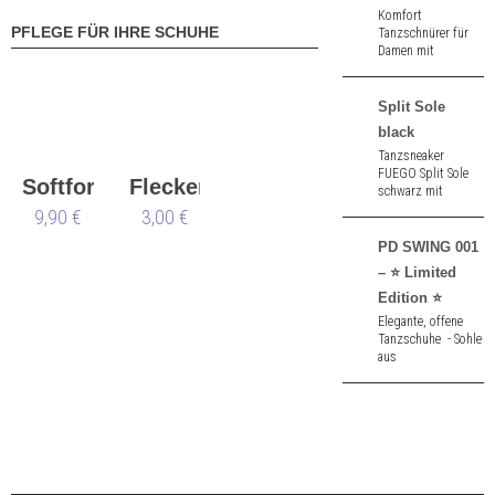
Komfort
PFLEGE FÜR IHRE SCHUHE
Tanzschnürer für
Damen mit
Gelenkstütze aus
schwarzem Nappa.
1,5 cm hoher
Split Sole
Absatz.
black
Tanzsneaker
FUEGO Split Sole
Softformer
Flecken
schwarz mit
geteilter Sohle aus
9,90 €
Nueva
3,00 €
Leinen und
Neopren mit
Epoca
PD SWING 001
straßentauglicher
– ⭐ Limited
Sohle.
Edition ⭐
Elegante, offene
Tanzschuhe - Sohle
aus
bordeaux Nubuk.
1,0 cm hoher
Absatz.