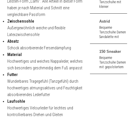
Leisten-Form „Cami“. Alle Artikel in dieser Form
Tanzschuhe mit
kleiner
haben je nach Material und Schnitt eine
Zehenöffnung aus
vergleichbare Passform
silber Nappa. 7,0
cm hoher Absatz.
Zwischensohle
Astrid
Außergewöhnlich weiche und flexible
Bequeme
Tanzschuhe Damen
Latexzwischensohle
Sandalette mit
Absatz
kleiner
Zehenöffnung aus
Schock absorbierende Fersendämpfung
perl nude Nappa.
150 Sneaker
Material
5,5 cm hoher
Bequeme
Absatz.
Hochwertiges und weiches Nappaleder, welches
Tanzschuhe Damen
mit gepolstertem
sich besonders geschmeidig dem Fuß anpasst
Innenfutter aus
Futter
schwarz/grauem
Wunderbares Tragegefühl (Tanzgefühl) durch
(meliert) Strick.
Geteilte Sohle. 1,0
hochwertiges atmungsaktives und Feuchtigkeit
cm hoher Absatz.
absorbierendes Lederfutter
Laufsohle
Hochwertiges Velourleder für leichtes und
kontrollierbares Drehen und Gleiten