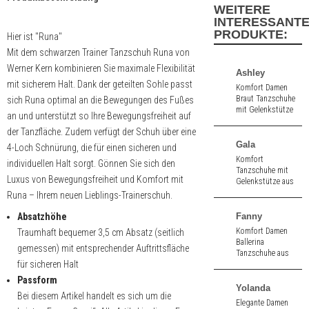
WEITERE
INTERESSANT
PRODUKTE:
Hier ist "Runa"
Mit dem schwarzen Trainer Tanzschuh Runa von
Werner Kern kombinieren Sie maximale Flexibilität
Ashley
mit sicherem Halt. Dank der geteilten Sohle passt
Komfort Damen
Braut Tanzschuhe
sich Runa optimal an die Bewegungen des Fußes
mit Gelenkstütze
an und unterstützt so Ihre Bewegungsfreiheit auf
aus weiß
der Tanzfläche. Zudem verfügt der Schuh über eine
Seidensatin. 6,0 cm
hoher Absatz.
Gala
4-Loch Schnürung, die für einen sicheren und
Komfort
individuellen Halt sorgt. Gönnen Sie sich den
Tanzschuhe mit
Luxus von Bewegungsfreiheit und Komfort mit
Gelenkstütze aus
schwarz Velours.
Runa – Ihrem neuen Lieblings-Trainerschuh.
6,0 cm hoher
Absatz.
Absatzhöhe
Fanny
Komfort Damen
Traumhaft bequemer 3,5 cm Absatz (seitlich
Ballerina
gemessen) mit entsprechender Auftrittsfläche
Tanzschuhe aus
für sicheren Halt
schwarzem
Nappaleder. 1,5 cm
Passform
hoher Absatz.
Yolanda
Bei diesem Artikel handelt es sich um die
Elegante Damen