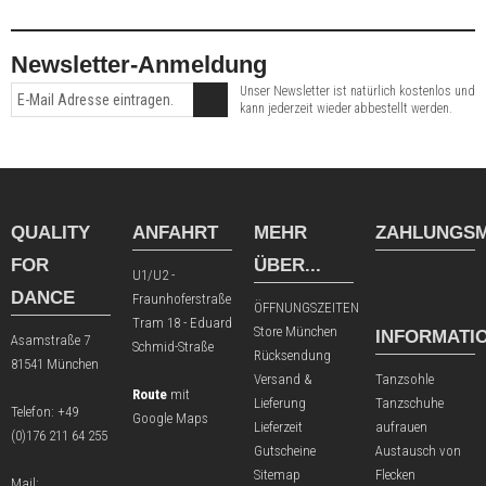
Newsletter-Anmeldung
Unser Newsletter ist natürlich kostenlos und
kann jederzeit wieder abbestellt werden.
QUALITY
ANFAHRT
MEHR
ZAHLUNGSM
FOR
ÜBER...
U1/U2 -
DANCE
Fraunhoferstraße
ÖFFNUNGSZEITEN
Tram 18 - Eduard
Store München
INFORMATI
Asamstraße 7
Schmid-Straße
Rücksendung
81541 München
Versand &
Tanzsohle
Route
mit
Lieferung
Tanzschuhe
Telefon:
+49
Google Maps
Lieferzeit
aufrauen
(0)176 211 64 255
Gutscheine
Austausch von
Sitemap
Flecken
Mail: