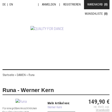
DE
|
EN
|
ANMELDEN
|
REGISTRIEREN
WARENKORB
(0)
WUNSCHLISTE
(0)
Startseite
»
DAMEN
»
Runa
Runa - Werner Kern
149,90 €
Mehr Artikel von:
Werner Kern
inkl. MwSt. zzgl.
Für eine größere Ansicht klicken
Versandkosten