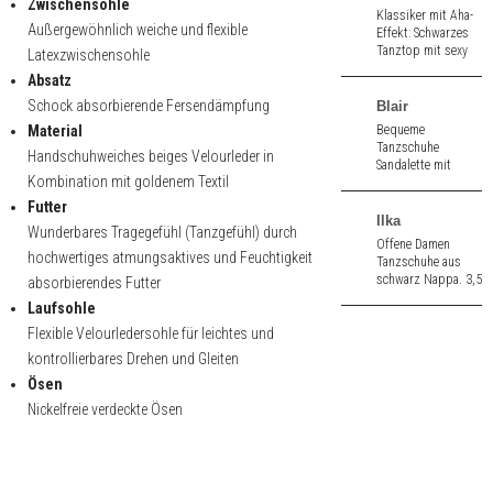
Zwischensohle
hoher Absatz.
Klassiker mit Aha-
Außergewöhnlich weiche und flexible
Effekt: Schwarzes
Tanztop mit sexy
Latexzwischensohle
Raffungen und
Absatz
verstellbaren
Trägern. Top New
Schock absorbierende Fersendämpfung
Blair
York: Geht immer.
Material
Bequeme
Tanzschuhe
Handschuhweiches beiges Velourleder in
Sandalette mit
Kombination mit goldenem Textil
kleiner
Zehenöffnung aus
Futter
schwarz Velours
Ilka
Wunderbares Tragegefühl (Tanzgefühl) durch
and silber multi.
Offene Damen
5,5 cm hoher
hochwertiges atmungsaktives und Feuchtigkeit
Tanzschuhe aus
Absatz.
schwarz Nappa. 3,5
absorbierendes Futter
cm hoher Absatz.
Laufsohle
Flexible Velourledersohle für leichtes und
kontrollierbares Drehen und Gleiten
Ösen
Nickelfreie verdeckte Ösen