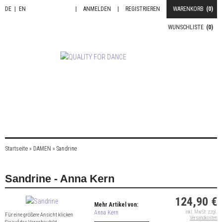
DE
|
EN
|
ANMELDEN
|
REGISTRIEREN
WARENKORB
(0)
WUNSCHLISTE
(0)
Startseite
»
DAMEN
»
Sandrine
Sandrine - Anna Kern
124,90 €
Mehr Artikel von:
Anna Kern
inkl. MwSt. zzgl.
Für eine größere Ansicht klicken
Versandkosten