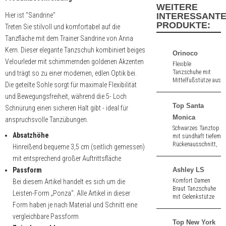
WEITERE
Hier ist "Sandrine"
INTERESSANT
PRODUKTE:
Treten Sie stilvoll und komfortabel auf die
Tanzfläche mit dem Trainer Sandrine von Anna
Kern. Dieser elegante Tanzschuh kombiniert beiges
Orinoco
Velourleder mit schimmernden goldenen Akzenten
Flexible
Tanzschuhe mit
und trägt so zu einer modernen, edlen Optik bei.
Mittelfußstütze aus
Die geteilte Sohle sorgt für maximale Flexibilität
schwarzem Nappa
und Bewegungsfreiheit, während die 5- Loch
und Wildleder.
Geteilte Sohle.
Top Santa
Schnürung einen sicheren Halt gibt - ideal für
Absatzhöhe 1,75"
Monica
anspruchsvolle Tanzübungen.
(ca. 4,5 cm).
Schwarzes Tanztop
Absatzhöhe
mit sündhaft tiefem
Rückenausschnitt,
Hinreißend bequeme 3,5 cm (seitlich gemessen)
Wasserfallkragen,
mit entsprechend großer Auftrittsfläche
transparentem
Netzeinsatz und
Passform
Ashley LS
einer wundervollen
Komfort Damen
Bei diesem Artikel handelt es sich um die
Silhouette.
Braut Tanzschuhe
Leisten-Form „Ponza“. Alle Artikel in dieser
mit Gelenkstütze
Form haben je nach Material und Schnitt eine
aus weiß
Seidensatin. Mit
vergleichbare Passform
Ledersohle. 6,0 cm
Top New York