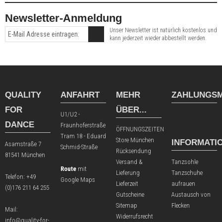
Newsletter-Anmeldung
Unser Newsletter ist natürlich kostenlos und
kann jederzeit wieder abbestellt werden.
QUALITY
ANFAHRT
MEHR
ZAHLUNGSM
FOR
ÜBER...
U1/U2 -
DANCE
Fraunhoferstraße
ÖFFNUNGSZEITEN
Tram 18 - Eduard
Store München
INFORMATI
Asamstraße 7
Schmid-Straße
Rücksendung
81541 München
Versand &
Tanzsohle
Route
mit
Lieferung
Tanzschuhe
Telefon:
+49
Google Maps
Lieferzeit
aufrauen
(0)176 211 64 255
Gutscheine
Austausch von
Sitemap
Flecken
Mail:
Widerrufsrecht
info@quality-for-