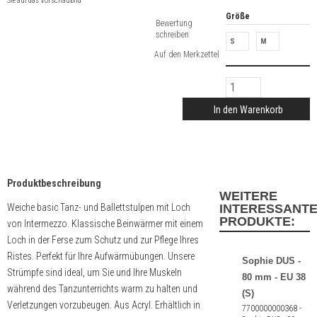
Sie auf das Vorschaubild
Größe
Bewertung
schreiben
S
M
In den Warenkorb
Produktbeschreibung
WEITERE
Weiche basic Tanz- und Ballettstulpen mit Loch
INTERESSANT
PRODUKTE:
von Intermezzo. Klassische Beinwärmer mit einem
Loch in der Ferse zum Schutz und zur Pflege Ihres
Ristes. Perfekt für Ihre Aufwärmübungen. Unsere
Sophie DUS -
Strümpfe sind ideal, um Sie und Ihre Muskeln
80 mm - EU 38
während des Tanzunterrichts warm zu halten und
(S)
Verletzungen vorzubeugen. Aus Acryl. Erhältlich in
7700000000368 -