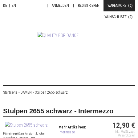
DE
|
EN
|
ANMELDEN
|
REGISTRIEREN
WARENKORB
(0)
WUNSCHLISTE
(0)
Startseite
»
DAMEN
»
Stulpen 2655 schwarz
Stulpen 2655 schwarz - Intermezzo
12,90 €
Mehr Artikel von:
Intermezzo
inkl. MwSt. zzgl.
Für eine größere Ansicht klicken
Versandkosten