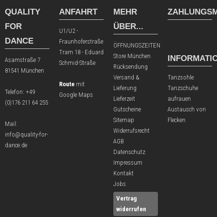
QUALITY
ANFAHRT
MEHR
ZAHLUNGSM
FOR
ÜBER...
U1/U2 -
DANCE
Fraunhoferstraße
ÖFFNUNGSZEITEN
Tram 18 - Eduard
Store München
INFORMATI
Asamstraße 7
Schmid-Straße
Rücksendung
81541 München
Versand &
Tanzsohle
Route
mit
Lieferung
Tanzschuhe
Telefon:
+49
Google Maps
Lieferzeit
aufrauen
(0)176 211 64 255
Gutscheine
Austausch von
Sitemap
Flecken
Mail:
Widerrufsrecht
info@quality-for-
AGB
dance.de
Datenschutz
Impressum
Kontakt
Jobs
Vertrag
widerrufen