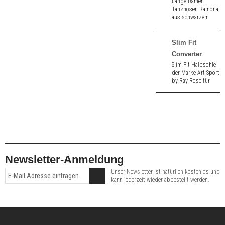
Lange Damen
Tanzhosen Ramona
aus schwarzem
Supplex.
Atmungsaktiv.
Slim Fit
Converter
Slim Fit Halbsohle
der Marke Art Sport
by Ray Rose für
Tanzschuhe braun.
Newsletter-Anmeldung
Unser Newsletter ist natürlich kostenlos und
kann jederzeit wieder abbestellt werden.