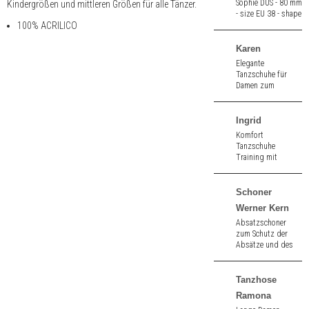
Sophie DUS - 80 mm
Kindergrößen und mittleren Größen für alle Tänzer.
- size EU 38 - shape
100% ACRILICO
standard (S)
Karen
Elegante
Tanzschuhe für
Damen zum
Schnüren mit
schlankem Absatz
aus schwarz
Ingrid
Velours/Lack. 6,0
Komfort
cm hoher Absatz.
Tanzschuhe
Training mit
Gelenkstütze aus
schwarz Samtziege.
4,5 cm hoher
Schoner
Absatz.
Werner Kern
Absatzschoner
zum Schutz der
Absätze und des
Bodens aus
weichem griffigem
Kunststoff der
Tanzhose
Marke Werner Kern.
Ramona