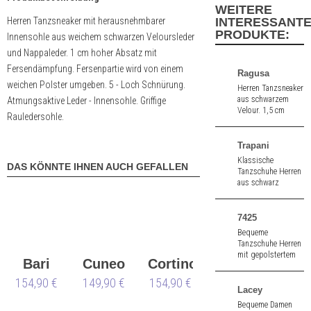
WEITERE
Herren Tanzsneaker mit herausnehmbarer
INTERESSANT
PRODUKTE:
Innensohle aus weichem schwarzen Veloursleder
und Nappaleder. 1 cm hoher Absatz mit
Fersendämpfung. Fersenpartie wird von einem
Ragusa
weichen Polster umgeben. 5 - Loch Schnürung.
Herren Tanzsneaker
aus schwarzem
Atmungsaktive Leder - Innensohle. Griffige
Velour. 1,5 cm
Rauledersohle.
hoher Absatz.
Trapani
Klassische
DAS KÖNNTE IHNEN AUCH GEFALLEN
Tanzschuhe Herren
aus schwarz
Nappa/Velours mit
roter Naht. 2,5 cm
hoher Absatz.
7425
Bequeme
Tanzschuhe Herren
mit gepolstertem
Bari
Cuneo
Cortino
Innenfutter aus
weißem Nappa.
154,90 €
149,90 €
154,90 €
Lacey
Bequeme Damen