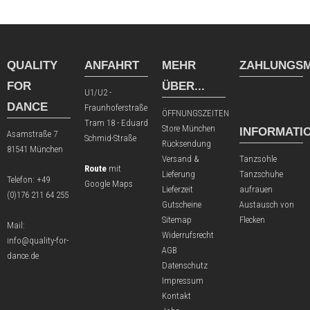
QUALITY
ANFAHRT
MEHR
ZAHLUNGSM
FOR
ÜBER...
U1/U2 -
DANCE
Fraunhoferstraße
ÖFFNUNGSZEITEN
Tram 18 - Eduard
Store München
INFORMATI
Asamstraße 7
Schmid-Straße
Rücksendung
81541 München
Versand &
Tanzsohle
Route
mit
Lieferung
Tanzschuhe
Telefon:
+49
Google Maps
Lieferzeit
aufrauen
(0)176 211 64 255
Gutscheine
Austausch von
Sitemap
Flecken
Mail:
Widerrufsrecht
info@quality-for-
AGB
dance.de
Datenschutz
Impressum
Kontakt