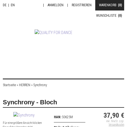
DE
|
EN
|
ANMELDEN
|
REGISTRIEREN
WARENKORB
(0)
WUNSCHLISTE
(0)
Startseite
»
HERREN
»
Synchrony
Synchrony - Bloch
37,90 €
HAN:
S0625M
inkl. MwSt. zzgl.
Für eine größere Ansicht klicken
Versandkosten