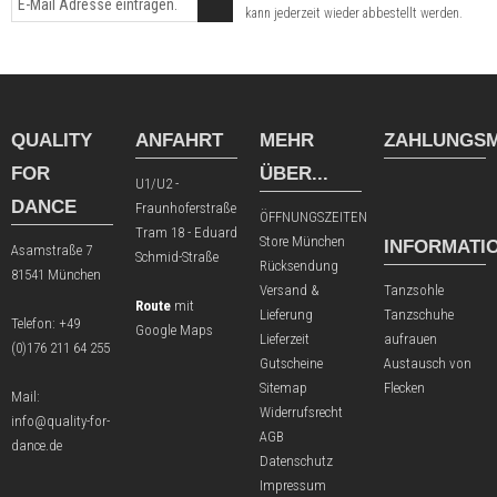
kann jederzeit wieder abbestellt werden.
QUALITY
ANFAHRT
MEHR
ZAHLUNGSM
FOR
ÜBER...
U1/U2 -
DANCE
Fraunhoferstraße
ÖFFNUNGSZEITEN
Tram 18 - Eduard
Store München
INFORMATI
Asamstraße 7
Schmid-Straße
Rücksendung
81541 München
Versand &
Tanzsohle
Route
mit
Lieferung
Tanzschuhe
Telefon:
+49
Google Maps
Lieferzeit
aufrauen
(0)176 211 64 255
Gutscheine
Austausch von
Sitemap
Flecken
Mail:
Widerrufsrecht
info@quality-for-
AGB
dance.de
Datenschutz
Impressum