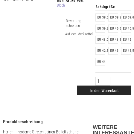
Sie auf das Vorschaubild
Mehr Artikel von:
Bloch
Schuhgröße
EU 38,0
EU 38,5
EU 39,0
Bewertung
schreiben
EU 39,5
EU 40,0
EU 40,5
EU 41,0
EU 41,5
EU 42
EU 42,5
EU 43
EU 43,5
EU 44
In den Warenkorb
Produktbeschreibung
WEITERE
Herren - moderne Stretch Leinen Ballettschuhe
INTERESSANT