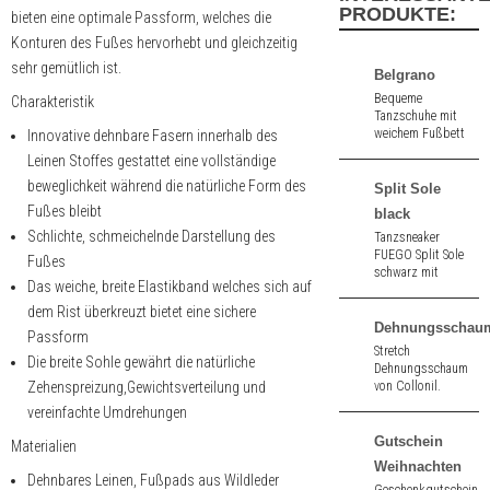
PRODUKTE:
bieten eine optimale Passform, welches die
Konturen des Fußes hervorhebt und gleichzeitig
sehr gemütlich ist.
Belgrano
Bequeme
Charakteristik
Tanzschuhe mit
weichem Fußbett
Innovative dehnbare Fasern innerhalb des
aus
Leinen Stoffes gestattet eine vollständige
schwarz/bordeaux
beweglichkeit während die natürliche Form des
Nappa. 2,5 cm
Split Sole
hoher Absatz.
Fußes bleibt
black
Schlichte, schmeichelnde Darstellung des
Tanzsneaker
FUEGO Split Sole
Fußes
schwarz mit
Das weiche, breite Elastikband welches sich auf
geteilter Sohle aus
Leinen und
dem Rist überkreuzt bietet eine sichere
Neopren mit
Dehnungsschau
Passform
straßentauglicher
Stretch
Sohle.
Die breite Sohle gewährt die natürliche
Dehnungsschaum
Zehenspreizung,Gewichtsverteilung und
von Collonil.
vereinfachte Umdrehungen
Gutschein
Materialien
Weihnachten
Dehnbares Leinen, Fußpads aus Wildleder