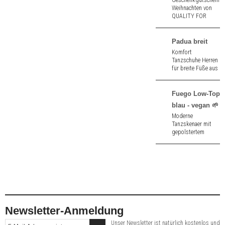
Geschenkgutschein
Weihnachten von
QUALITY FOR
DANCE
Padua breit
Komfort
Tanzschuhe Herren
für breite Füße aus
schwarz Nappa. 2,5
cm hoher Absatz.
Fuego Low-Top
blau - vegan 🌱
Moderne
Tanzskenaer mit
gepolstertem
Innensohle und
Drehspots aus
blauem Strick
- vegan 🌱.
Newsletter-Anmeldung
Unser Newsletter ist natürlich kostenlos und