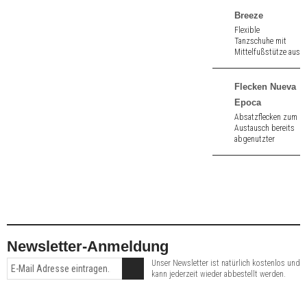
Breeze
Flexible
Tanzschuhe mit
Mittelfußstütze aus
schwarz Velours/
Leder. Geteilte
Sohle. Absatzhöhe
Flecken Nueva
1,5" (ca. 4,0 cm).
Epoca
Absatzflecken zum
Austausch bereits
abgenutzter
Flecken aus
Kunststoff der
Marke Nueva Epoca.
Newsletter-Anmeldung
Unser Newsletter ist natürlich kostenlos und
kann jederzeit wieder abbestellt werden.