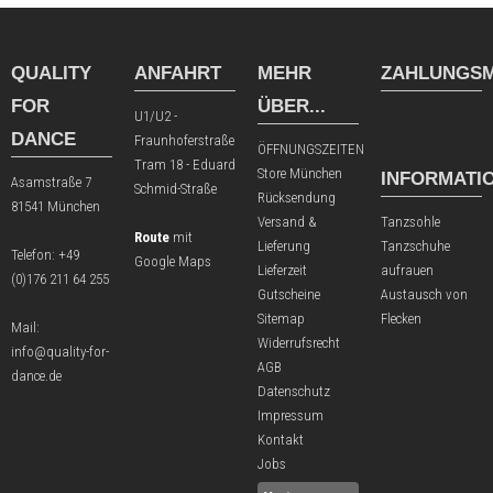
QUALITY
ANFAHRT
MEHR
ZAHLUNGSM
FOR
ÜBER...
U1/U2 -
DANCE
Fraunhoferstraße
ÖFFNUNGSZEITEN
Tram 18 - Eduard
Store München
INFORMATI
Asamstraße 7
Schmid-Straße
Rücksendung
81541 München
Versand &
Tanzsohle
Route
mit
Lieferung
Tanzschuhe
Telefon:
+49
Google Maps
Lieferzeit
aufrauen
(0)176 211 64 255
Gutscheine
Austausch von
Sitemap
Flecken
Mail:
Widerrufsrecht
info@quality-for-
AGB
dance.de
Datenschutz
Impressum
Kontakt
Jobs