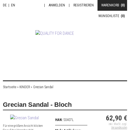
DE
|
EN
|
ANMELDEN
|
REGISTRIEREN
WARENKORB
(0)
WUNSCHLISTE
(0)
Startseite
»
KINDER
»
Grecian Sandal
Grecian Sandal - Bloch
62,90 €
HAN:
S0407L
inkl. MwSt. zzgl.
Für eine größere Ansicht klicken
Versandkosten