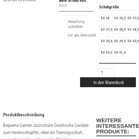
Sie auf das Vorschaubild
Mehr Artikel von:
Bloch
Schuhgröße
EU 36
EU 36,5
EU 37,0
Bewertung
schreiben
EU 37,5
EU 38,0
EU 38,5
EU 39,0
EU 39,5
EU 40,0
EU 40,5
EU 41,0
In den Warenkorb
Produktbeschreibung
WEITERE
Bequeme Damen Jazzschuhe Griechische Sandale
INTERESSANT
PRODUKTE:
zum Hineinschlüpfen, ideal als Trainingsschuh,