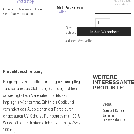
inkl. MwSt. zzgl.
Versandkosten
Mehr Artikel von:
Für eine größere Ansicht klicken
Collonil
Sie auf das Vorschaubild
Bewertung
In den Warenkorb
schreiben
Produktbeschreibung
WEITERE
Pflege Spray von Collonil imprägniert und pflegt
INTERESSANT
PRODUKTE:
Tanzschuhe aus Glattleder, Rauleder, Textilien
sowie High-Tech Materialien. Farbloses
Imprägnier-Konzentrat. Erhält die Optik und
Vega
verhindert das Ausbleichen der Farbe durch
Komfort Damen
Ballerina
eingebauten UV-Schutz.. Pumpspray mit 100 %
Tanzschuhe aus
Wirkstoff, ohne Treibgas. Inhalt 200 ml (4,75€ /
schwarz Velours.
100 ml)
1,5 cm hoher