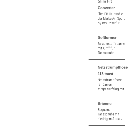
Absatz.
Slim Fit
Converter
Slim Fit Halbsohle
der Marke Art Sport
by Ray Rose für
Tanzschuhe
schwarz.
Softformer
Schaumstoffspanner
mit Griff für
Tanzschuhe.
Netzstrumpfhose
113 toast
Netzstrumpfhose
für Damen
strapazierfähig mit
Fußsohle in toast.
Brienne
Bequeme
Tanzschuhe mit
niedrigem Absatz
aus schwarzem