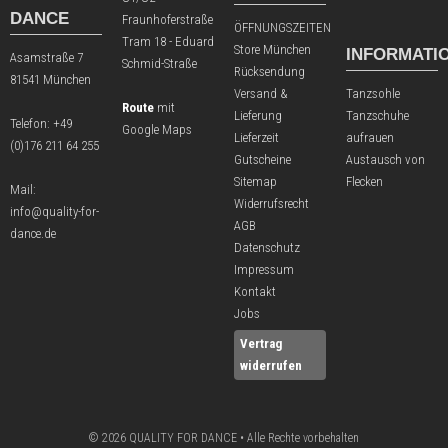
DANCE
Fraunhoferstraße
ÖFFNUNGSZEITEN
Tram 18 - Eduard
Store München
INFORMATI
Asamstraße 7
Schmid-Straße
Rücksendung
81541 München
Versand &
Tanzsohle
Route
mit
Lieferung
Tanzschuhe
Telefon:
+49
Google Maps
Lieferzeit
aufrauen
(0)176 211 64 255
Gutscheine
Austausch von
Sitemap
Flecken
Mail:
Widerrufsrecht
info@quality-for-
AGB
dance.de
Datenschutz
Impressum
Kontakt
Jobs
Vertrag
widerrufen
© 2026 QUALITY FOR DANCE • Alle Rechte vorbehalten