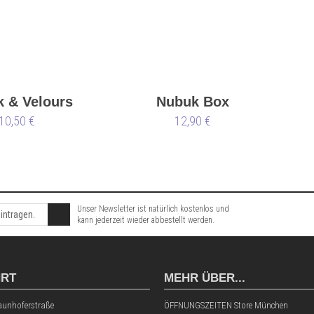
 & Velours
Nubuk Box
10,50 €
12,90 €
Unser Newsletter ist natürlich kostenlos und
kann jederzeit wieder abbestellt werden.
HRT
MEHR ÜBER...
aunhoferstraße
ÖFFNUNGSZEITEN Store München