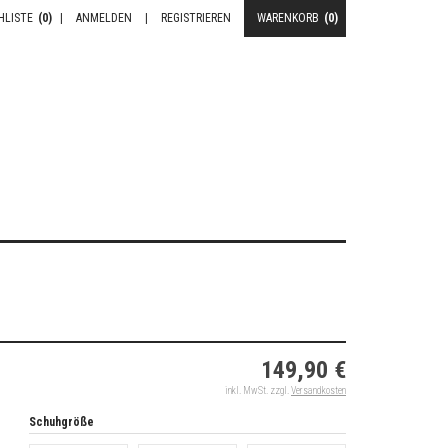
HLISTE
(0)
|
ANMELDEN
|
REGISTRIEREN
WARENKORB
(0)
149,90 €
inkl. MwSt. zzgl.
Versandkosten
Schuhgröße