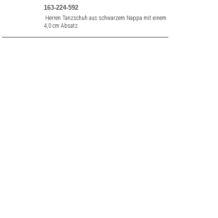
163-224-592
Herren Tanzschuh aus schwarzem Nappa mit einem
4,0 cm Absatz.