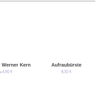
 Werner Kern
Aufraubürste
4,90 €
8,50 €
ab