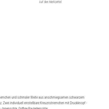
striemchen und schmaler Weite aus anschmiegsamen schwarzem
. Zwei individuell einstellbare Kreuzristriemchen mit Druckknopf -
 Innensohle. Griffige Rauledersohle.