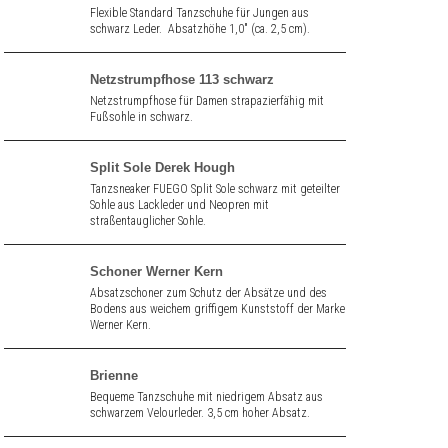
Flexible Standard Tanzschuhe für Jungen aus
schwarz Leder. Absatzhöhe 1,0" (ca. 2,5 cm).
Netzstrumpfhose 113 schwarz
Netzstrumpfhose für Damen strapazierfähig mit
Fußsohle in schwarz.
Split Sole Derek Hough
Tanzsneaker FUEGO Split Sole schwarz mit geteilter
Sohle aus Lackleder und Neopren mit
straßentauglicher Sohle.
Schoner Werner Kern
Absatzschoner zum Schutz der Absätze und des
Bodens aus weichem griffigem Kunststoff der Marke
Werner Kern.
Brienne
Bequeme Tanzschuhe mit niedrigem Absatz aus
schwarzem Velourleder. 3,5 cm hoher Absatz.