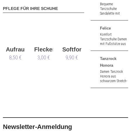
Bequeme
PFLEGE FÜR IHRE SCHUHE
Tanzschuhe
Sandalette mit
kleiner
Zehenöffnung aus
gold nappa//brokat.
Felice
6,0 cm hoher
Komfort
Absatz.
Tanzschuhe Damen
mit Fußstütze aus
Aufraubürste
Flecken
Softformer
antik Nappa. 3,4
cm hoher Absatz.
8,50 €
Werner
3,00 €
9,90 €
Tanzrock
Kern
Honora
Damen Tanzrock
Honora aus
schwarzem Stretch-
Jersey.
Atmungsaktiv.
Newsletter-Anmeldung