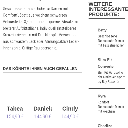
WEITERE
Geschlossene Tanzschuhe für Damen mit
INTERESSANT
PRODUKTE:
Komfortfußbett aus weichem schwarzen
Veloursleder. 3,4 cm hoher bequemer Absatz mit
breiterer Auftrittsfläche. Individuell einstellbares
Betty
Kreuzristriemchen mit Druckknopf - Verschluss
Geschlossene
Tanzschuhe Damen
aus schwarzem Lackleder. Atmungsaktive Leder -
mit Fesselriemchen
Innensohle. Griffige Rauledersohle.
aus buntem Glitzer
- Brokat. 6,5 cm
hoher Absatz.
Slim Fit
Converter
DAS KÖNNTE IHNEN AUCH GEFALLEN
Slim Fit Halbsohle
der Marke Art Sport
by Ray Rose für
Tanzschuhe
schwarz.
Kyra
Komfort
Tanzschuhe Damen
Tabea
Daniela
Cindy
mit weichem
154,90 €
144,90 €
144,90 €
Fußbett aus
schwarz Nappa. 6,0
cm hoher Absatz.
Charlize