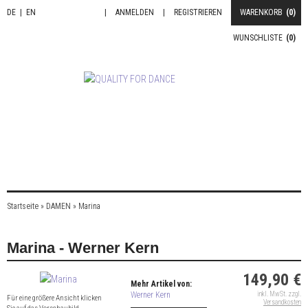
DE
|
EN
|
ANMELDEN
|
REGISTRIEREN
WARENKORB
(0)
WUNSCHLISTE
(0)
Startseite
»
DAMEN
»
Marina
Marina - Werner Kern
149,90 €
Mehr Artikel von:
Werner Kern
inkl. MwSt. zzgl.
Für eine größere Ansicht klicken
Versandkosten