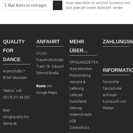
Unser Newsletter ist natürlich kostenlos und
kann jederzeit wieder abbestellt werden.
QUALITY
ANFAHRT
MEHR
ZAHLUNGSM
FOR
ÜBER...
U1/U2 -
DANCE
Fraunhoferstraße
ÖFFNUNGSZEITEN
Tram 18 - Eduard
Store München
INFORMATI
Asamstraße 7
Schmid-Straße
Rücksendung
81541 München
Versand &
Tanzsohle
Route
mit
Lieferung
Tanzschuhe
Telefon:
+49
Google Maps
Lieferzeit
aufrauen
(0)176 211 64 255
Gutscheine
Austausch von
Sitemap
Flecken
Mail:
Widerrufsrecht
info@quality-for-
AGB
dance.de
Datenschutz